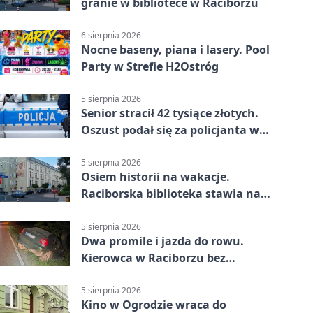
granie w bibliotece w Raciborzu
6 sierpnia 2026
Nocne baseny, piana i lasery. Pool
Party w Strefie H2Ostróg
5 sierpnia 2026
Senior stracił 42 tysiące złotych.
Oszust podał się za policjanta w
Raciborzu
5 sierpnia 2026
Osiem historii na wakacje.
Raciborska biblioteka stawia na
emocje
5 sierpnia 2026
Dwa promile i jazda do rowu.
Kierowca w Raciborzu bez
uprawnień
5 sierpnia 2026
Kino w Ogrodzie wraca do