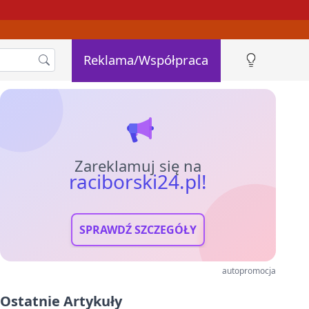
Reklama/Współpraca
Zareklamuj się na
raciborski24.pl!
SPRAWDŹ SZCZEGÓŁY
autopromocja
Ostatnie Artykuły