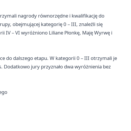
trzymali nagrody równorzędne i kwalifikację do
, obejmującej kategorię 0 – III, znaleźli się
rii IV – VI wyróżniono Liliane Płonkę, Maję Wyrwę i
e do dalszego etapu. W kategorii 0 – III otrzymali je
tas. Dodatkowo jury przyznało dwa wyróżnienia bez
ego