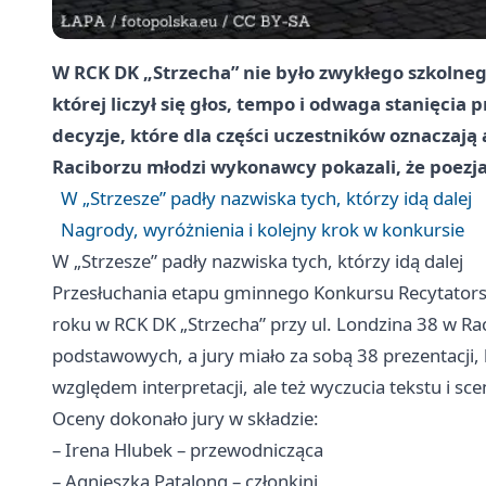
W RCK DK „Strzecha” nie było zwykłego szkolne
której liczył się głos, tempo i odwaga stanięcia p
decyzje, które dla części uczestników oznacza
Raciborzu młodzi wykonawcy pokazali, że poezja 
W „Strzesze” padły nazwiska tych, którzy idą dalej
Nagrody, wyróżnienia i kolejny krok w konkursie
W „Strzesze” padły nazwiska tych, którzy idą dalej
Przesłuchania etapu gminnego Konkursu Recytator
roku w RCK DK „Strzecha” przy ul. Londzina 38 w Rac
podstawowych, a jury miało za sobą 38 prezentacji,
względem interpretacji, ale też wyczucia tekstu i sc
Oceny dokonało jury w składzie:
– Irena Hlubek – przewodnicząca
– Agnieszka Patalong – członkini