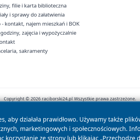
y, filie i karta biblioteczna
ały i sprawy do załatwienia
- kontakt, najem mieszkań i BOK
godziny, zajęcia i wypożyczalnie
kontakt
celaria, sakramenty
Copyright © 2026 raciborski24.pl Wszystkie prawa zastrzeżone.
es, aby działała prawidłowo. Używamy także plik
News
Autorzy
Polityka Prywatności
Polityka Cookie
cznych, marketingowych i społecznościowych. Inf
 korzystanie ze strony lub klikając „Przechodzę 