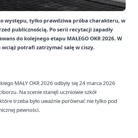
go występu, tylko prawdziwa próba charakteru, w
rzed publicznością. Po serii recytacji zapadły
ją awans do kolejnego etapu MAŁEGO OKR 2026. W
wciąż potrafi zatrzymać salę w ciszy.
skiego MAŁY OKR 2026 odbyły się 24 marca 2026
iborzu. Na scenie stanęli uczniowie szkół
 które trzeba było uważnie porównać nie tylko pod
enicznej pewności.