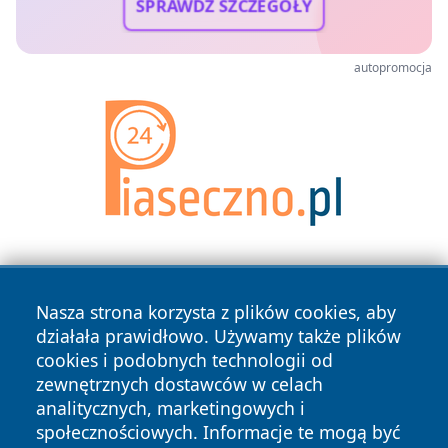
SPRAWDŹ SZCZEGÓŁY
autopromocja
Nasza strona korzysta z plików cookies, aby
działała prawidłowo. Używamy także plików
cookies i podobnych technologii od
zewnętrznych dostawców w celach
Copyright © 2026 raciborski24.pl Wszystkie prawa
analitycznych, marketingowych i
zastrzeżone.
społecznościowych. Informacje te mogą być