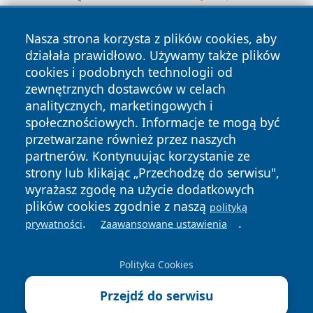
Nasza strona korzysta z plików cookies, aby
działała prawidłowo. Używamy także plików
cookies i podobnych technologii od
zewnętrznych dostawców w celach
analitycznych, marketingowych i
Copyright © 2026 raciborski24.pl Wszystkie prawa
społecznościowych. Informacje te mogą być
zastrzeżone.
przetwarzane również przez naszych
partnerów. Kontynuując korzystanie ze
strony lub klikając „Przechodzę do serwisu",
Polityka
Polityka
wyrażasz zgodę na użycie dodatkowych
News
Autorzy
Prywatności
Cookies
plików cookies zgodnie z naszą
polityką
.
.
prywatności
Zaawansowane ustawienia
Polityka Cookies
Przejdź do serwisu