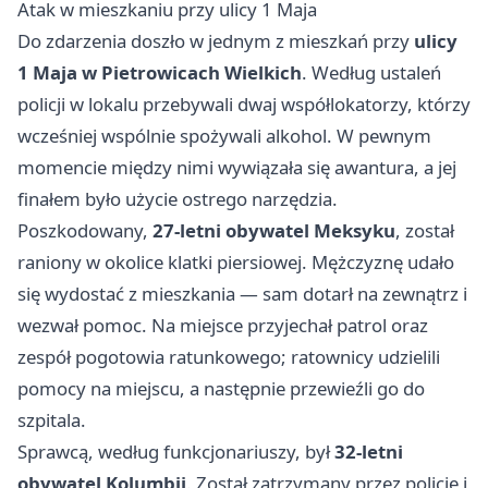
Atak w mieszkaniu przy ulicy 1 Maja
Do zdarzenia doszło w jednym z mieszkań przy
ulicy
1 Maja w Pietrowicach Wielkich
. Według ustaleń
policji w lokalu przebywali dwaj współlokatorzy, którzy
wcześniej wspólnie spożywali alkohol. W pewnym
momencie między nimi wywiązała się awantura, a jej
finałem było użycie ostrego narzędzia.
Poszkodowany,
27-letni obywatel Meksyku
, został
raniony w okolice klatki piersiowej. Mężczyznę udało
się wydostać z mieszkania — sam dotarł na zewnątrz i
wezwał pomoc. Na miejsce przyjechał patrol oraz
zespół pogotowia ratunkowego; ratownicy udzielili
pomocy na miejscu, a następnie przewieźli go do
szpitala.
Sprawcą, według funkcjonariuszy, był
32-letni
obywatel Kolumbii
. Został zatrzymany przez policję i