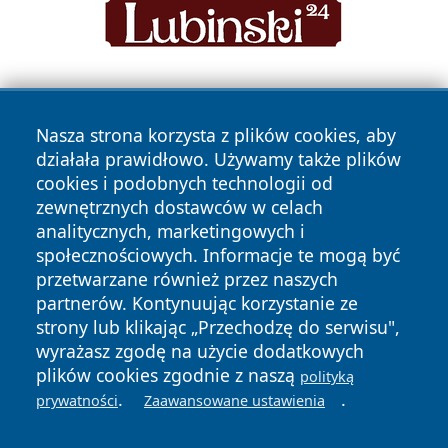
Nasza strona korzysta z plików cookies, aby
działała prawidłowo. Używamy także plików
cookies i podobnych technologii od
zewnętrznych dostawców w celach
Copyright © 2026 raciborski24.pl Wszystkie prawa
analitycznych, marketingowych i
zastrzeżone.
społecznościowych. Informacje te mogą być
przetwarzane również przez naszych
partnerów. Kontynuując korzystanie ze
Polityka
Polityka
News
Autorzy
strony lub klikając „Przechodzę do serwisu",
Prywatności
Cookies
wyrażasz zgodę na użycie dodatkowych
plików cookies zgodnie z naszą
polityką
.
.
prywatności
Zaawansowane ustawienia