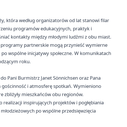
 która według organizatorów od lat stanowi filar
erzeniu programów edukacyjnych, praktyk i
śniać kontakty między młodymi ludźmi z obu miast.
 i programy partnerskie mogą przynieść wymierne
h po wspólne inicjatywy społeczne. W komunikatach
hodzącym roku.
 do Pani Burmistrz Janet Sönnichsen oraz Pana
 gościnność i atmosferę spotkań. Wymieniono
re zbliżyły mieszkańców obu regionów.
 realizacji inspirujących projektów i pogłębiania
łodzieżowych po wspólne przedsięwzięcia