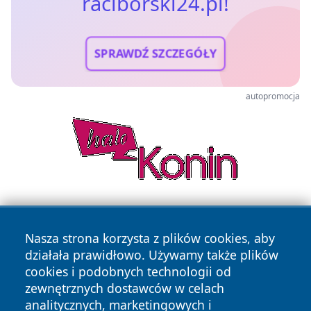
raciborski24.pl!
SPRAWDŹ SZCZEGÓŁY
autopromocja
Nasza strona korzysta z plików cookies, aby
działała prawidłowo. Używamy także plików
cookies i podobnych technologii od
zewnętrznych dostawców w celach
Copyright © 2026 raciborski24.pl Wszystkie prawa
analitycznych, marketingowych i
zastrzeżone.