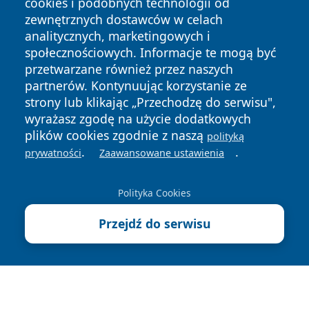
cookies i podobnych technologii od
zewnętrznych dostawców w celach
analitycznych, marketingowych i
społecznościowych. Informacje te mogą być
przetwarzane również przez naszych
Copyright © 2026 raciborski24.pl Wszystkie prawa
zastrzeżone.
partnerów. Kontynuując korzystanie ze
strony lub klikając „Przechodzę do serwisu",
wyrażasz zgodę na użycie dodatkowych
Polityka
Polityka
plików cookies zgodnie z naszą
polityką
News
Autorzy
Prywatności
Cookies
.
.
prywatności
Zaawansowane ustawienia
Polityka Cookies
Przejdź do serwisu