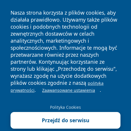
Nasza strona korzysta z plików cookies, aby
działała prawidłowo. Używamy także plików
cookies i podobnych technologii od
zewnętrznych dostawców w celach
analitycznych, marketingowych i
społecznościowych. Informacje te mogą być
przetwarzane również przez naszych
partnerów. Kontynuując korzystanie ze
Copyright © 2026 raciborski24.pl Wszystkie prawa
zastrzeżone.
strony lub klikając „Przechodzę do serwisu",
wyrażasz zgodę na użycie dodatkowych
plików cookies zgodnie z naszą
polityką
Polityka
Polityka
.
.
prywatności
Zaawansowane ustawienia
News
Autorzy
Prywatności
Cookies
Polityka Cookies
Przejdź do serwisu