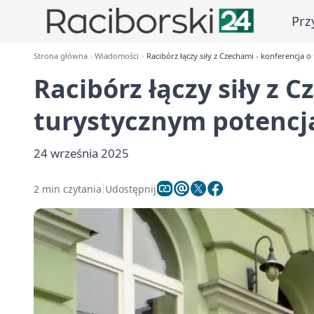
Prz
Strona główna
Wiadomości
Racibórz łączy siły z Czechami - konferencja 
Racibórz łączy siły z 
turystycznym potencj
24 września 2025
2 min czytania
Udostępnij