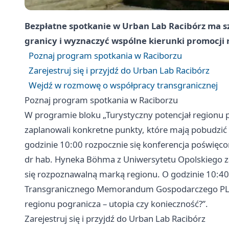
Bezpłatne spotkanie w Urban Lab Racibórz ma s
granicy i wyznaczyć wspólne kierunki promocji r
Poznaj program spotkania w Raciborzu
Zarejestruj się i przyjdź do Urban Lab Racibórz
Wejdź w rozmowę o współpracy transgranicznej
Poznaj program spotkania w Raciborzu
W programie bloku „Turystyczny potencjał regionu p
zaplanowali konkretne punkty, które mają pobudzić 
godzinie 10:00 rozpocznie się konferencja poświęc
dr hab. Hyneka Böhma z Uniwersytetu Opolskiego za
się rozpoznawalną marką regionu. O godzinie 10:40
Transgranicznego Memorandum Gospodarczego PL-CZ
regionu pogranicza – utopia czy konieczność?”.
Zarejestruj się i przyjdź do Urban Lab Racibórz