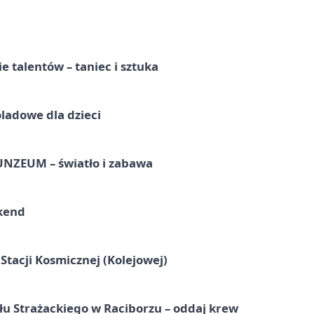
e talentów – taniec i sztuka
ladowe dla dzieci
UNZEUM – światło i zabawa
kend
tacji Kosmicznej (Kolejowej)
łu Strażackiego w Raciborzu – oddaj krew