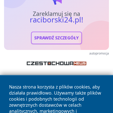
Zareklamuj się na
raciborski24.pl!
SPRAWDŹ SZCZEGÓŁY
autopromocja
Nasza strona korzysta z plików cookies, aby
działała prawidłowo. Używamy także plików
cookies i podobnych technologii od
zewnętrznych dostawców w celach
Copyright © 2026 raciborski24.pl Wszystkie prawa
analitycznych, marketingowych i
zastrzeżone.