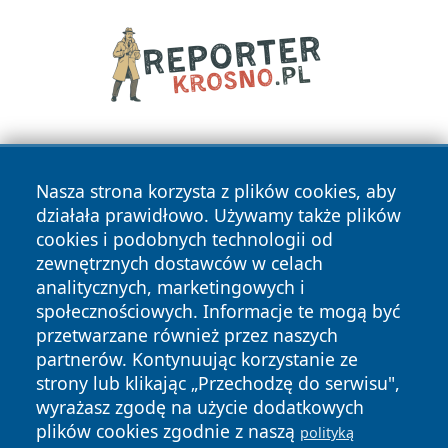
Nasza strona korzysta z plików cookies, aby
działała prawidłowo. Używamy także plików
cookies i podobnych technologii od
zewnętrznych dostawców w celach
Copyright © 2026 raciborski24.pl Wszystkie prawa
analitycznych, marketingowych i
zastrzeżone.
społecznościowych. Informacje te mogą być
przetwarzane również przez naszych
partnerów. Kontynuując korzystanie ze
Polityka
Polityka
News
Autorzy
strony lub klikając „Przechodzę do serwisu",
Prywatności
Cookies
wyrażasz zgodę na użycie dodatkowych
plików cookies zgodnie z naszą
polityką