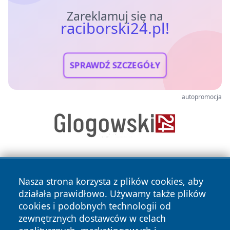
Zareklamuj się na
raciborski24.pl!
SPRAWDŹ SZCZEGÓŁY
autopromocja
Nasza strona korzysta z plików cookies, aby
działała prawidłowo. Używamy także plików
cookies i podobnych technologii od
zewnętrznych dostawców w celach
Copyright © 2026 raciborski24.pl Wszystkie prawa