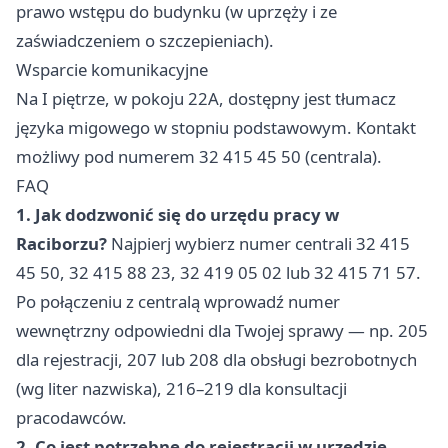
prawo wstępu do budynku (w uprzęży i ze
zaświadczeniem o szczepieniach).
Wsparcie komunikacyjne
Na I piętrze, w pokoju 22A, dostępny jest tłumacz
języka migowego w stopniu podstawowym. Kontakt
możliwy pod numerem 32 415 45 50 (centrala).
FAQ
1. Jak dodzwonić się do urzędu pracy w
Raciborzu?
Najpierj wybierz numer centrali 32 415
45 50, 32 415 88 23, 32 419 05 02 lub 32 415 71 57.
Po połączeniu z centralą wprowadź numer
wewnętrzny odpowiedni dla Twojej sprawy — np. 205
dla rejestracji, 207 lub 208 dla obsługi bezrobotnych
(wg liter nazwiska), 216–219 dla konsultacji
pracodawców.
2. Co jest potrzebne do rejestracji w urzędzie