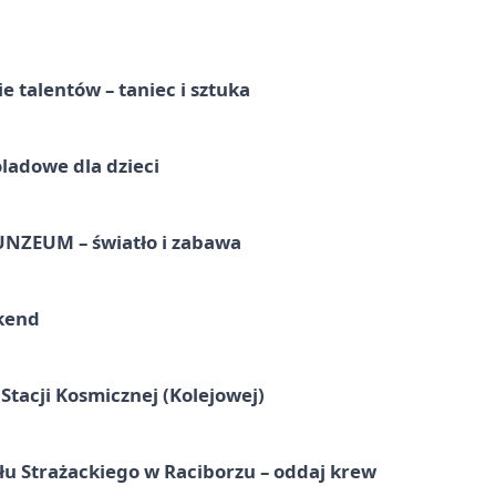
e talentów – taniec i sztuka
ladowe dla dzieci
UNZEUM – światło i zabawa
kend
tacji Kosmicznej (Kolejowej)
łu Strażackiego w Raciborzu – oddaj krew