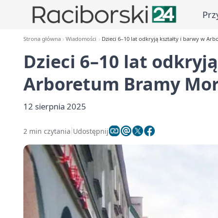
Prz
Strona główna
Wiadomości
Dzieci 6–10 lat odkryją kształty i barwy w A
Dzieci 6–10 lat odkryj
Arboretum Bramy Mor
12 sierpnia 2025
2 min czytania
Udostępnij