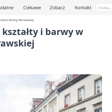
ydatne
Ciekawe
Zobacz
Kontakt
rboretum Bramy Morawskiej
ą kształty i barwy w
awskiej