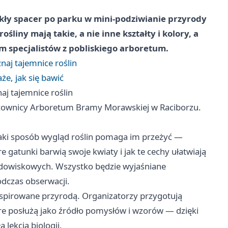
ykły spacer po parku w mini-podziwianie przyrody
liny mają takie, a nie inne kształty i kolory, a
m specjalistów z pobliskiego arboretum.
naj tajemnice roślin
e, jak się bawić
aj tajemnice roślin
ownicy Arboretum Bramy Morawskiej w Raciborzu.
jaki sposób wygląd roślin pomaga im przeżyć —
re gatunki barwią swoje kwiaty i jak te cechy ułatwiają
dowiskowych. Wszystko będzie wyjaśniane
odczas obserwacji.
inspirowane przyrodą. Organizatorzy przygotują
óre posłużą jako źródło pomysłów i wzorów — dzięki
lekcją biologii.