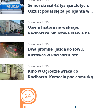
5 sierpnia 2026
Senior stracił 42 tysiące złotych.
Oszust podał się za policjanta w
Raciborzu
5 sierpnia 2026
Osiem historii na wakacje.
Raciborska biblioteka stawia na
emocje
5 sierpnia 2026
Dwa promile i jazda do rowu.
Kierowca w Raciborzu bez
uprawnień
5 sierpnia 2026
Kino w Ogrodzie wraca do
Raciborza. Komedia pod chmurką
w PRZEMKU