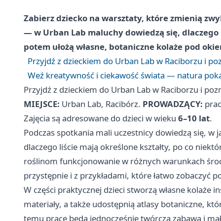
Zabierz dziecko na warsztaty, które zmienią zw
— w Urban Lab maluchy dowiedzą się, dlaczego roś
potem ułożą własne, botaniczne kolaże pod okie
Przyjdź z dzieckiem do Urban Lab w Raciborzu i poz
Weź kreatywność i ciekawość świata — natura pokaż
Przyjdź z dzieckiem do Urban Lab w Raciborzu i pozn
MIEJSCE:
Urban Lab, Racibórz.
PROWADZĄCY:
prac
Zajęcia są adresowane do dzieci w wieku
6–10 lat
.
Podczas spotkania mali uczestnicy dowiedzą się, w 
dlaczego liście mają określone kształty, po co niektó
roślinom funkcjonowanie w różnych warunkach śro
przystępnie i z przykładami, które łatwo zobaczyć p
W części praktycznej dzieci stworzą własne kolaże 
materiały, a także udostępnią atlasy botaniczne, kt
temu prace będą jednocześnie twórczą zabawą i małą 