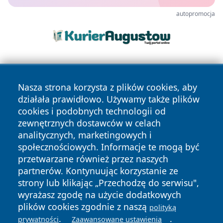
autopromocja
Nasza strona korzysta z plików cookies, aby
działała prawidłowo. Używamy także plików
cookies i podobnych technologii od
zewnętrznych dostawców w celach
Copyright © 2026 raciborski24.pl Wszystkie prawa
analitycznych, marketingowych i
zastrzeżone.
społecznościowych. Informacje te mogą być
przetwarzane również przez naszych
partnerów. Kontynuując korzystanie ze
Polityka
Polityka
News
Autorzy
strony lub klikając „Przechodzę do serwisu",
Prywatności
Cookies
wyrażasz zgodę na użycie dodatkowych
plików cookies zgodnie z naszą
polityką
.
.
prywatności
Zaawansowane ustawienia