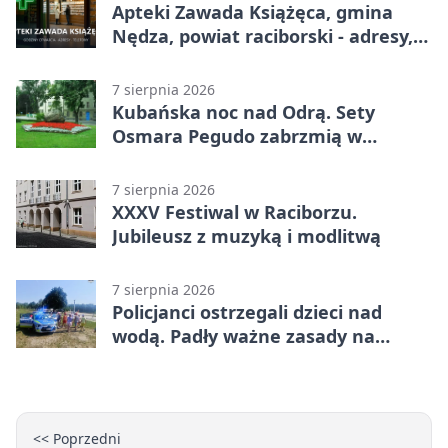
Apteki Zawada Książęca, gmina
Nędza, powiat raciborski - adresy,
telefony, godziny otwarcia
7 sierpnia 2026
Kubańska noc nad Odrą. Sety
Osmara Pegudo zabrzmią w
Raciborzu
7 sierpnia 2026
XXXV Festiwal w Raciborzu.
Jubileusz z muzyką i modlitwą
7 sierpnia 2026
Policjanci ostrzegali dzieci nad
wodą. Padły ważne zasady na
wakacje
<< Poprzedni