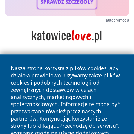
SPRAWDŹ SZCZEGÓŁY
autopromocja
Nasza strona korzysta z plików cookies, aby
działała prawidłowo. Używamy także plików
cookies i podobnych technologii od
zewnętrznych dostawców w celach
Copyright © 2026 raciborski24.pl Wszystkie prawa
analitycznych, marketingowych i
zastrzeżone.
społecznościowych. Informacje te mogą być
przetwarzane również przez naszych
partnerów. Kontynuując korzystanie ze
Polityka
Polityka
News
Autorzy
strony lub klikając „Przechodzę do serwisu",
Prywatności
Cookies
wyrażasz zgodę na użycie dodatkowych