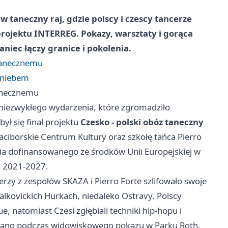
w taneczny raj, gdzie polscy i czescy tancerze
rojektu INTERREG. Pokazy, warsztaty i gorąca
niec łączy granice i pokolenia.
 tanecznemu
 niebem
tanecznemu
ą niezwykłego wydarzenia, które zgromadziło
ył się finał projektu
Czesko - polski obóz taneczny
aciborskie Centrum Kultury oraz szkołę tańca Pierro
cia dofinansowanego ze środków Unii Europejskiej w
a 2021-2027.
cerzy z zespołów SKAZA i Pierro Forte szlifowało swoje
lkovickich Hurkach, niedaleko Ostravy. Polscy
, natomiast Czesi zgłębiali techniki hip-hopu i
wano podczas widowiskowego pokazu w Parku Roth.