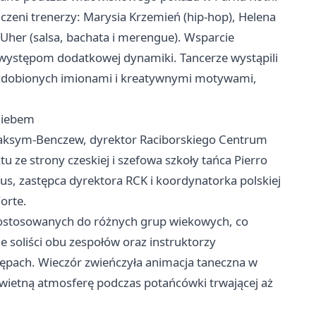
zeni trenerzy: Marysia Krzemień (hip-hop), Helena
Uher (salsa, bachata i merengue). Wsparcie
 występom dodatkowej dynamiki. Tancerze wystąpili
ozdobionych imionami i kreatywnymi motywami,
 niebem
Maksym-Benczew, dyrektor Raciborskiego Centrum
u ze strony czeskiej i szefowa szkoły tańca Pierro
us, zastępca dyrektora RCK i koordynatorka polskiej
orte.
dostosowanych do różnych grup wiekowych, co
e soliści obu zespołów oraz instruktorzy
ępach. Wieczór zwieńczyła animacja taneczna w
 świetną atmosferę podczas potańcówki trwającej aż