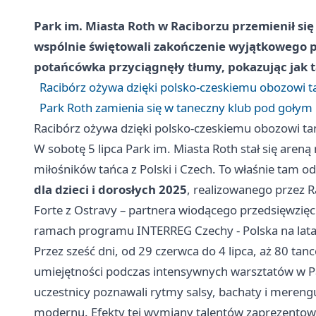
Park im. Miasta Roth w Raciborzu przemienił się 
wspólnie świętowali zakończenie wyjątkowego p
potańcówka przyciągnęły tłumy, pokazując jak ta
Racibórz ożywa dzięki polsko-czeskiemu obozowi
Park Roth zamienia się w taneczny klub pod gołym
Racibórz ożywa dzięki polsko-czeskiemu obozowi 
W sobotę 5 lipca Park im. Miasta Roth stał się aren
miłośników tańca z Polski i Czech. To właśnie tam odb
dla dzieci i dorosłych 2025
, realizowanego przez R
Forte z Ostravy – partnera wiodącego przedsięwzię
ramach programu INTERREG Czechy - Polska na lat
Przez sześć dni, od 29 czerwca do 4 lipca, aż 80 tan
umiejętności podczas intensywnych warsztatów w Pa
uczestnicy poznawali rytmy salsy, bachaty i merengue
modernu. Efekty tej wymiany talentów zaprezento