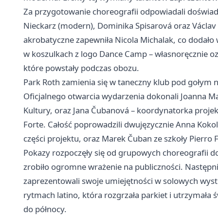
Za przygotowanie choreografii odpowiadali doświadc
Nieckarz (modern), Dominika Spisarová oraz Václav 
akrobatyczne zapewniła Nicola Michalak, co dodało
w koszulkach z logo Dance Camp – własnoręcznie 
które powstały podczas obozu.
Park Roth zamienia się w taneczny klub pod gołym
Oficjalnego otwarcia wydarzenia dokonali Joanna 
Kultury, oraz Jana Čubanová – koordynatorka projekt
Forte. Całość poprowadzili dwujęzycznie Anna Kokol
części projektu, oraz Marek Čuban ze szkoły Pierro F
Pokazy rozpoczęły się od grupowych choreografii 
zrobiło ogromne wrażenie na publiczności. Następni
zaprezentowali swoje umiejętności w solowych wyst
rytmach latino, która rozgrzała parkiet i utrzymała
do północy.