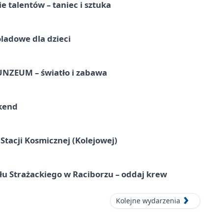
e talentów – taniec i sztuka
ladowe dla dzieci
UNZEUM – światło i zabawa
kend
tacji Kosmicznej (Kolejowej)
łu Strażackiego w Raciborzu – oddaj krew
Kolejne wydarzenia