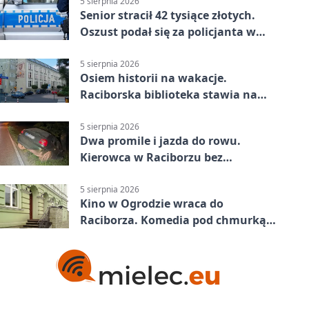
5 sierpnia 2026
Senior stracił 42 tysiące złotych.
Oszust podał się za policjanta w
Raciborzu
5 sierpnia 2026
Osiem historii na wakacje.
Raciborska biblioteka stawia na
emocje
5 sierpnia 2026
Dwa promile i jazda do rowu.
Kierowca w Raciborzu bez
uprawnień
5 sierpnia 2026
Kino w Ogrodzie wraca do
Raciborza. Komedia pod chmurką
w PRZEMKU