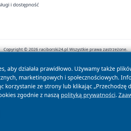
sługi i dostępność
Copyright © 2026 raciborski24.pl Wszystkie prawa zastrzeżone.
es, aby działała prawidłowo. Używamy także plik
News
Autorzy
Polityka Prywatności
Polityka Cookie
cznych, marketingowych i społecznościowych. Inf
 korzystanie ze strony lub klikając „Przechodzę 
ookies zgodnie z naszą
polityką prywatności
.
Zaaw