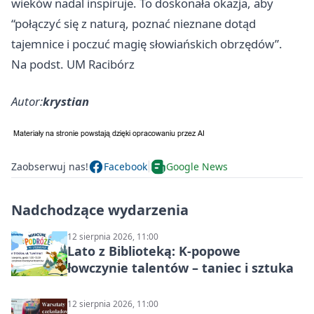
wieków nadal inspiruje. To doskonała okazja, aby
“połączyć się z naturą, poznać nieznane dotąd
tajemnice i poczuć magię słowiańskich obrzędów”.
Na podst. UM Racibórz
Autor:
krystian
Zaobserwuj nas!
Facebook
Google News
Nadchodzące wydarzenia
12 sierpnia 2026, 11:00
Lato z Biblioteką: K-popowe
łowczynie talentów – taniec i sztuka
12 sierpnia 2026, 11:00