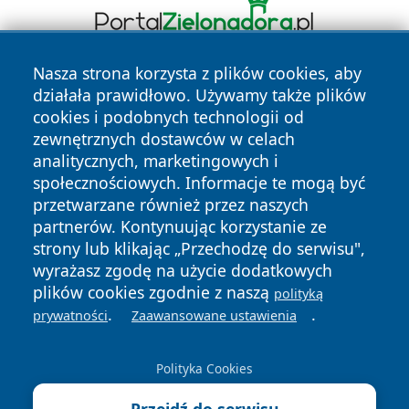
Nasza strona korzysta z plików cookies, aby
działała prawidłowo. Używamy także plików
cookies i podobnych technologii od
zewnętrznych dostawców w celach
analitycznych, marketingowych i
społecznościowych. Informacje te mogą być
Copyright © 2026 raciborski24.pl Wszystkie prawa
przetwarzane również przez naszych
zastrzeżone.
partnerów. Kontynuując korzystanie ze
strony lub klikając „Przechodzę do serwisu",
wyrażasz zgodę na użycie dodatkowych
Polityka
Polityka
News
Autorzy
plików cookies zgodnie z naszą
Prywatności
Cookies
polityką
.
.
prywatności
Zaawansowane ustawienia
Polityka Cookies