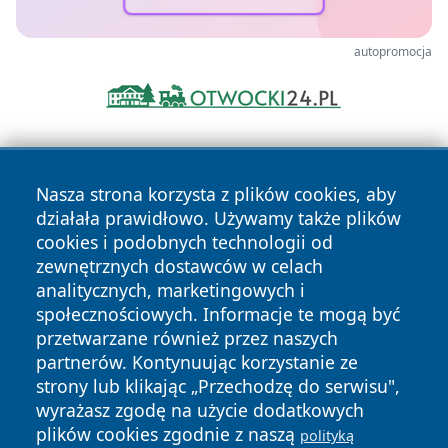
autopromocja
Nasza strona korzysta z plików cookies, aby
działała prawidłowo. Używamy także plików
cookies i podobnych technologii od
zewnętrznych dostawców w celach
Copyright © 2026 raciborski24.pl Wszystkie prawa
analitycznych, marketingowych i
zastrzeżone.
społecznościowych. Informacje te mogą być
przetwarzane również przez naszych
partnerów. Kontynuując korzystanie ze
Polityka
Polityka
News
Autorzy
strony lub klikając „Przechodzę do serwisu",
Prywatności
Cookies
wyrażasz zgodę na użycie dodatkowych
plików cookies zgodnie z naszą
polityką