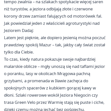
tempo zwalnia – na szlakach spotykacie więcej saren
niż turystów, a jeziora odbijają złote i czerwone
korony drzew zamiast falujących od motorówek fal.
Jak powiedział jeden z właścicieli agroturystyki nad
Jeziorem Dadaj:
Latem jest pięknie, ale dopiero jesienią można poczuć
prawdziwy spokój Mazur – tak, jakby cały świat został
tylko dla Ciebie.
To czas, kiedy natura pokazuje swoje najbardziej
malarskie oblicze – mgły unoszą się nad taflami jezior
o poranku, lasy w okolicach Mrągowa pachną
grzybami, a promenada w Iławie zachęca do
spokojnych spacerów z kubkiem gorącej kawy w
dłoni. Szlaki rowerowe wokół
Jeziora Niegocin
czy
trasa Green Velo przez Warmię stają się puste i ciche,
dzięki czemu można jechać bez pośpiechu,