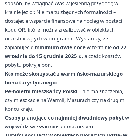
sposób, by wciągnąć Was w jesienną przygodę w
krainie jezior. Nie ma tu zbędnych formalności –
dostajecie wsparcie finansowe na nocleg w postaci
kodu QR, które można zrealizować w obiektach
uczestniczących w programie. Wystarczy, że
zaplanujecie
minimum dwie noce
w terminie
od 27
września do 15 grudnia 2025 r.
, a część kosztów
pobytu pokryje bon.
Kto może skorzystać z warmińsko-mazurskiego
bonu turystycznego:
Pełnoletni mieszkańcy Polski
– nie ma znaczenia,
czy mieszkacie na Warmii, Mazurach czy na drugim
końcu kraju.
Osoby planujące co najmniej dwudniowy pobyt
w
województwie warmińsko-mazurskim.
Turyści nocujący w obiektach biorących udział w