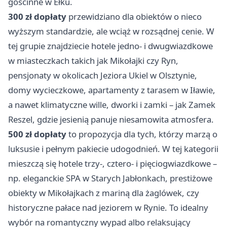
gościnne w Ełku.
300 zł dopłaty
przewidziano dla obiektów o nieco
wyższym standardzie, ale wciąż w rozsądnej cenie. W
tej grupie znajdziecie hotele jedno- i dwugwiazdkowe
w miasteczkach takich jak Mikołajki czy Ryn,
pensjonaty w okolicach Jeziora Ukiel w Olsztynie,
domy wycieczkowe, apartamenty z tarasem w Iławie,
a nawet klimatyczne wille, dworki i zamki – jak Zamek
Reszel, gdzie jesienią panuje niesamowita atmosfera.
500 zł dopłaty
to propozycja dla tych, którzy marzą o
luksusie i pełnym pakiecie udogodnień. W tej kategorii
mieszczą się hotele trzy-, cztero- i pięciogwiazdkowe –
np. eleganckie SPA w Starych Jabłonkach, prestiżowe
obiekty w Mikołajkach z mariną dla żaglówek, czy
historyczne pałace nad jeziorem w Rynie. To idealny
wybór na romantyczny wypad albo relaksujący