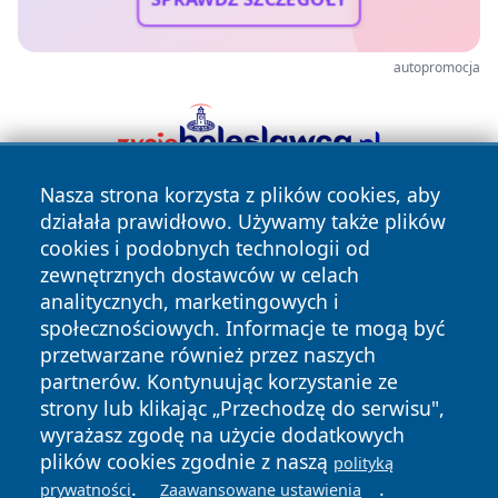
autopromocja
Nasza strona korzysta z plików cookies, aby
działała prawidłowo. Używamy także plików
cookies i podobnych technologii od
zewnętrznych dostawców w celach
analitycznych, marketingowych i
społecznościowych. Informacje te mogą być
Copyright © 2026 raciborski24.pl Wszystkie prawa
przetwarzane również przez naszych
zastrzeżone.
partnerów. Kontynuując korzystanie ze
strony lub klikając „Przechodzę do serwisu",
wyrażasz zgodę na użycie dodatkowych
Polityka
Polityka
News
Autorzy
plików cookies zgodnie z naszą
polityką
Prywatności
Cookies
.
.
prywatności
Zaawansowane ustawienia