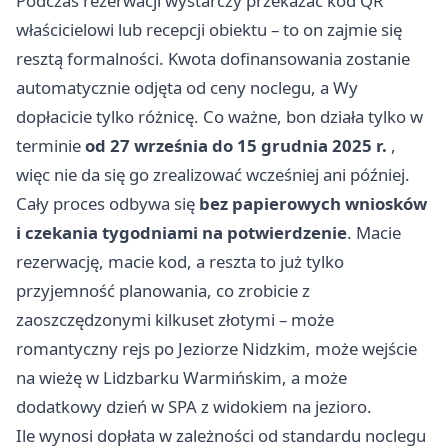
Podczas rezerwacji wystarczy przekazać kod QR
właścicielowi lub recepcji obiektu – to on zajmie się
resztą formalności. Kwota dofinansowania zostanie
automatycznie odjęta od ceny noclegu, a Wy
dopłacicie tylko różnicę. Co ważne, bon działa tylko w
terminie
od 27 września do 15 grudnia 2025 r.
,
więc nie da się go zrealizować wcześniej ani później.
Cały proces odbywa się
bez papierowych wniosków
i czekania tygodniami na potwierdzenie
. Macie
rezerwację, macie kod, a reszta to już tylko
przyjemność planowania, co zrobicie z
zaoszczędzonymi kilkuset złotymi – może
romantyczny rejs po Jeziorze Nidzkim, może wejście
na wieżę w Lidzbarku Warmińskim, a może
dodatkowy dzień w SPA z widokiem na jezioro.
Ile wynosi dopłata w zależności od standardu noclegu