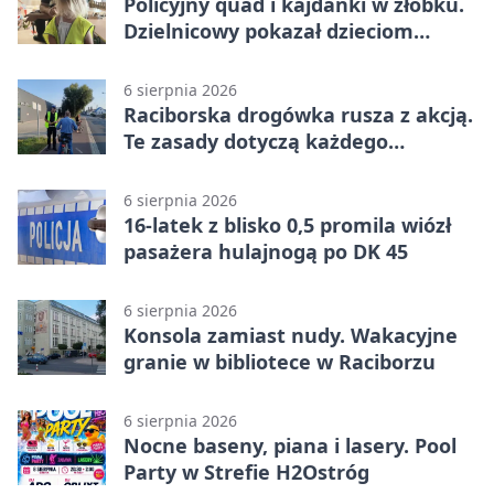
Policyjny quad i kajdanki w żłobku.
Dzielnicowy pokazał dzieciom
służbę
6 sierpnia 2026
Raciborska drogówka rusza z akcją.
Te zasady dotyczą każdego
rowerzysty
6 sierpnia 2026
16-latek z blisko 0,5 promila wiózł
pasażera hulajnogą po DK 45
6 sierpnia 2026
Konsola zamiast nudy. Wakacyjne
granie w bibliotece w Raciborzu
6 sierpnia 2026
Nocne baseny, piana i lasery. Pool
Party w Strefie H2Ostróg