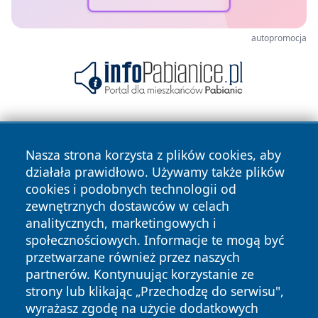
autopromocja
Nasza strona korzysta z plików cookies, aby
działała prawidłowo. Używamy także plików
cookies i podobnych technologii od
zewnętrznych dostawców w celach
Copyright © 2026 raciborski24.pl Wszystkie prawa
analitycznych, marketingowych i
zastrzeżone.
społecznościowych. Informacje te mogą być
przetwarzane również przez naszych
partnerów. Kontynuując korzystanie ze
Polityka
Polityka
News
Autorzy
strony lub klikając „Przechodzę do serwisu",
Prywatności
Cookies
wyrażasz zgodę na użycie dodatkowych