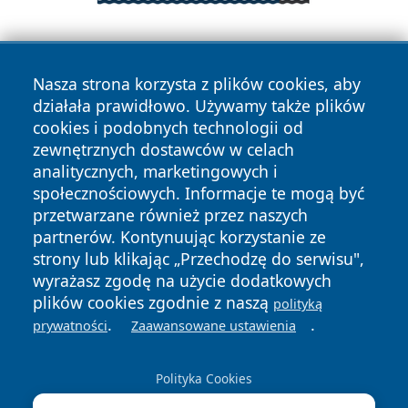
Nasza strona korzysta z plików cookies, aby
działała prawidłowo. Używamy także plików
cookies i podobnych technologii od
zewnętrznych dostawców w celach
Copyright © 2026 raciborski24.pl Wszystkie prawa
analitycznych, marketingowych i
zastrzeżone.
społecznościowych. Informacje te mogą być
przetwarzane również przez naszych
partnerów. Kontynuując korzystanie ze
Polityka
Polityka
News
Autorzy
strony lub klikając „Przechodzę do serwisu",
Prywatności
Cookies
wyrażasz zgodę na użycie dodatkowych
plików cookies zgodnie z naszą
polityką
.
.
prywatności
Zaawansowane ustawienia
Polityka Cookies