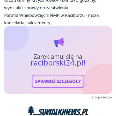
Urząd Gminy Krzyżanowice - kontakt, godziny,
wydziały i sprawy do załatwienia
Parafia Wniebowzięcia NMP w Raciborzu - msze,
kancelaria, sakramenty
Zareklamuj się na
raciborski24.pl!
SPRAWDŹ SZCZEGÓŁY
autopromocja