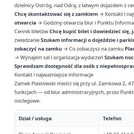
dzielnicy Ostróg, nad Odrą, z łatwym dojazdem z c
Chcę skontaktować się z zamkiem
→
Kontakt i na
otwarcia
→
Godziny otwarcia biur i Punktu Informac
Cennik biletów
Chcę kupić bilet i dowiedzieć się,
zwiedzanie
Szukam informacji o dojeździe i park
zobaczyć na zamku
→
Co zobaczysz na zamku
Pla
→
Wynajem sal i organizacja wydarzeń
Szukam noc
Sprawdzam dostępność dla osób z niepełnospra
Kontakt i najważniejsze informacje
Zamek Piastowski mieści się przy ul. Zamkowa 2, 47
funkcjach — od biur administracyjnych, przez Punkt 
noclegowe.
Dział / usługa
Telefon