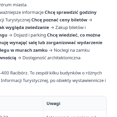
entrum miasta.
jważniejsze informacje
Chcę sprawdzić godziny
ji Turystycznej
Chcę poznać ceny biletów
→
 jak wygląda zwiedzanie
→
Zakup biletów i
ingu
→
Dojazd i parking
Chcę wiedzieć, co można
nuję wynająć salę lub zorganizować wydarzenie
legu w murach zamku
→
Noclegi na zamku
wnością
→
Dostępność architektoniczna
-400 Racibórz. To zespół kilku budynków o różnych
Informacji Turystycznej, po obiekty wystawiennicze i
Uwagi