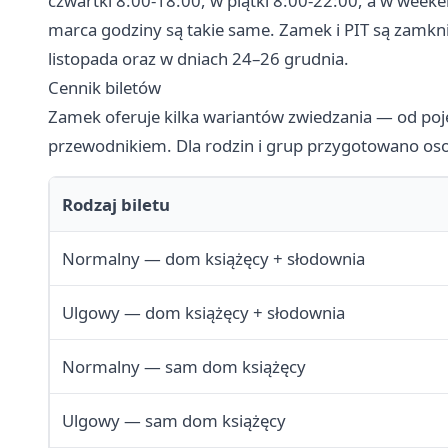
czwartki 8:00-18:00, w piątki 8:00-22:00, a w week
marca godziny są takie same. Zamek i PIT są zamknię
listopada oraz w dniach 24–26 grudnia.
Cennik biletów
Zamek oferuje kilka wariantów zwiedzania — od po
przewodnikiem. Dla rodzin i grup przygotowano os
Rodzaj biletu
Normalny — dom książęcy + słodownia
Ulgowy — dom książęcy + słodownia
Normalny — sam dom książęcy
Ulgowy — sam dom książęcy