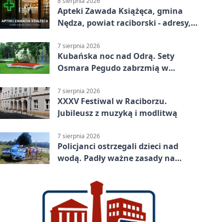
8 sierpnia 2026
Apteki Zawada Książęca, gmina
Nędza, powiat raciborski - adresy,
telefony, godziny otwarcia
7 sierpnia 2026
Kubańska noc nad Odrą. Sety
Osmara Pegudo zabrzmią w
Raciborzu
7 sierpnia 2026
XXXV Festiwal w Raciborzu.
Jubileusz z muzyką i modlitwą
7 sierpnia 2026
Policjanci ostrzegali dzieci nad
wodą. Padły ważne zasady na
wakacje