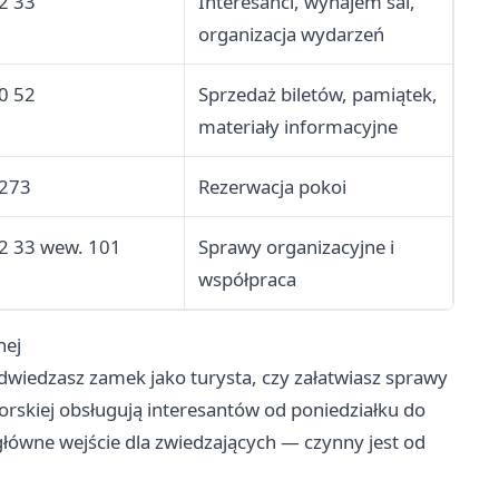
2 33
Interesanci, wynajem sal,
organizacja wydarzeń
0 52
Sprzedaż biletów, pamiątek,
materiały informacyjne
 273
Rezerwacja pokoi
2 33 wew. 101
Sprawy organizacyjne i
współpraca
nej
odwiedzasz zamek jako turysta, czy załatwiasz sprawy
orskiej obsługują interesantów od poniedziałku do
główne wejście dla zwiedzających — czynny jest od