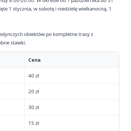
endy 8:00-20:00. W okresie od 1 października do 31
te 1 stycznia, w sobotę i niedzielę wielkanocną, 1
jedynczych obiektów po kompletne trasy z
obne stawki.
Cena
40 zł
20 zł
30 zł
15 zł