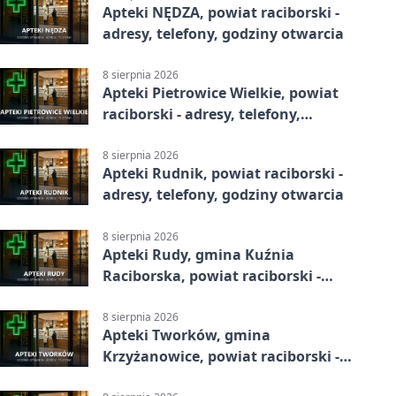
Apteki NĘDZA, powiat raciborski -
adresy, telefony, godziny otwarcia
8 sierpnia 2026
Apteki Pietrowice Wielkie, powiat
raciborski - adresy, telefony,
godziny otwarcia
8 sierpnia 2026
Apteki Rudnik, powiat raciborski -
adresy, telefony, godziny otwarcia
8 sierpnia 2026
Apteki Rudy, gmina Kuźnia
Raciborska, powiat raciborski -
adresy, telefony, godziny otwarcia
8 sierpnia 2026
Apteki Tworków, gmina
Krzyżanowice, powiat raciborski -
adresy, telefony, godziny otwarcia