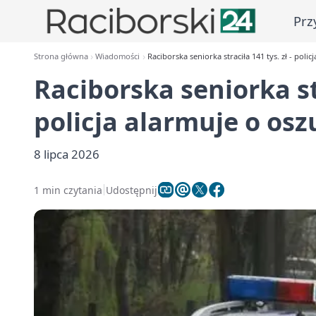
Prz
Strona główna
Wiadomości
Raciborska seniorka straciła 141 tys. zł - pol
Raciborska seniorka str
policja alarmuje o os
8 lipca 2026
1 min czytania
Udostępnij