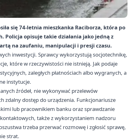
siła się
74-letnia
mieszkanka Raciborza, która po
h
. Policja opisuje takie działania jako jedną z
tą na zaufaniu, manipulacji i presji czasu.
ch inwestycji. Sprawcy wykorzystują socjotechnikę,
e, które w rzeczywistości nie istnieją. Jak podaje
estycyjnych, zaległych płatnościach albo wygranych, a
e instytucje.
eznanych źródeł, nie wykonywać przelewów
ch zdalny dostęp do urządzenia. Funkcjonariusze
liskimi lub pracownikiem banku oraz sprawdzanie
h kontaktowych, także z wykorzystaniem nadzoru
oszustwa trzeba przerwać rozmowę i zgłosić sprawę,
ie strat.