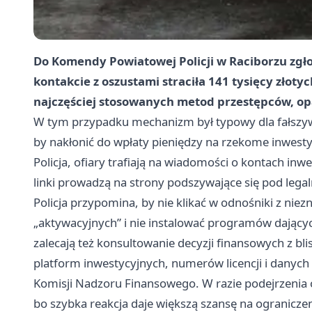
Do Komendy Powiatowej Policji w Raciborzu zgło
kontakcie z oszustami straciła
141 tysięcy złotyc
najczęściej stosowanych metod przestępców, opar
W tym przypadku mechanizm był typowy dla fałszywy
by nakłonić do wpłaty pieniędzy na rzekome inwestycj
Policja, ofiary trafiają na wiadomości o kontach inw
linki prowadzą na strony podszywające się pod legaln
Policja przypomina, by nie klikać w odnośniki z ni
„aktywacyjnych” i nie instalować programów dający
zalecają też konsultowanie decyzji finansowych z b
platform inwestycyjnych, numerów licencji i danyc
Komisji Nadzoru Finansowego. W razie podejrzenia 
bo szybka reakcja daje większą szansę na ograniczen