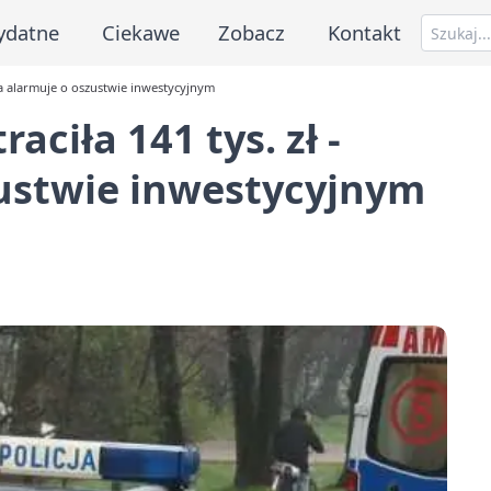
ydatne
Ciekawe
Zobacz
Kontakt
icja alarmuje o oszustwie inwestycyjnym
aciła 141 tys. zł -
zustwie inwestycyjnym