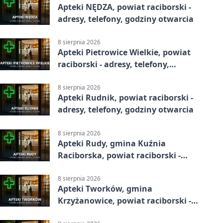
Apteki NĘDZA, powiat raciborski -
adresy, telefony, godziny otwarcia
8 sierpnia 2026
Apteki Pietrowice Wielkie, powiat
raciborski - adresy, telefony,
godziny otwarcia
8 sierpnia 2026
Apteki Rudnik, powiat raciborski -
adresy, telefony, godziny otwarcia
8 sierpnia 2026
Apteki Rudy, gmina Kuźnia
Raciborska, powiat raciborski -
adresy, telefony, godziny otwarcia
8 sierpnia 2026
Apteki Tworków, gmina
Krzyżanowice, powiat raciborski -
adresy, telefony, godziny otwarcia