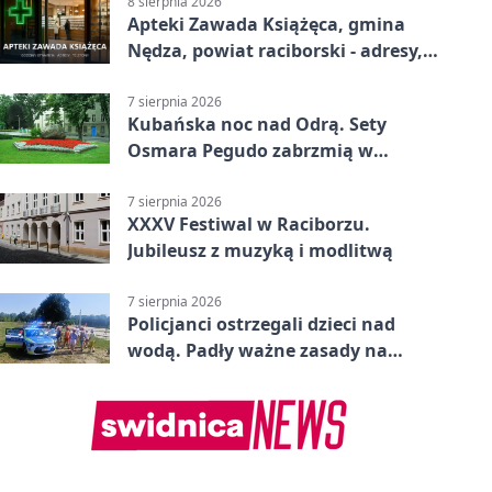
8 sierpnia 2026
Apteki Zawada Książęca, gmina
Nędza, powiat raciborski - adresy,
telefony, godziny otwarcia
7 sierpnia 2026
Kubańska noc nad Odrą. Sety
Osmara Pegudo zabrzmią w
Raciborzu
7 sierpnia 2026
XXXV Festiwal w Raciborzu.
Jubileusz z muzyką i modlitwą
7 sierpnia 2026
Policjanci ostrzegali dzieci nad
wodą. Padły ważne zasady na
wakacje