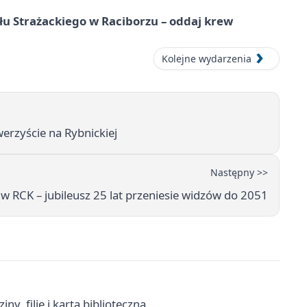
łu Strażackiego w Raciborzu – oddaj krew
Kolejne wydarzenia
erzyście na Rybnickiej
Następny >>
w RCK – jubileusz 25 lat przeniesie widzów do 2051
y, filie i karta biblioteczna