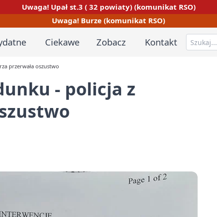
Uwaga! Upał st.3 ( 32 powiaty) (komunikat RSO)
Uwaga! Burze (komunikat RSO)
ydatne
Ciekawe
Zobacz
Kontakt
orza przerwała oszustwo
dunku - policja z
oszustwo