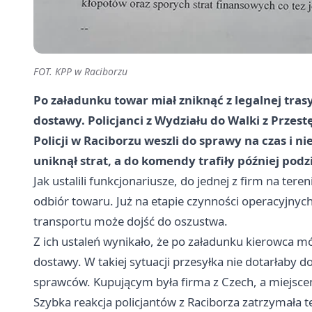
FOT. KPP w Raciborzu
Po załadunku towar miał zniknąć z legalnej tra
dostawy. Policjanci z Wydziału do Walki z Prz
Policji w Raciborzu weszli do sprawy na czas i n
uniknął strat, a do komendy trafiły później pod
Jak ustalili funkcjonariusze, do jednej z firm na te
odbiór towaru. Już na etapie czynności operacyjnych p
transportu może dojść do oszustwa.
Z ich ustaleń wynikało, że po załadunku kierowca m
dostawy. W takiej sytuacji przesyłka nie dotarłaby d
sprawców. Kupującym była firma z Czech, a miejsc
Szybka reakcja policjantów z Raciborza zatrzymała 