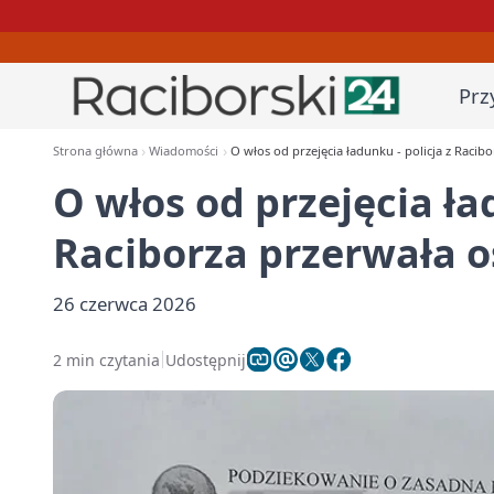
Prz
Strona główna
Wiadomości
O włos od przejęcia ładunku - policja z Racib
O włos od przejęcia ła
Raciborza przerwała 
26 czerwca 2026
2 min czytania
Udostępnij