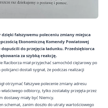
sy dzięki fałszywemu poleceniu zmiany miejsca
estępczością Ekonomiczną Komendy Powiatowej
ie dopuścili do przejęcia ładunku. Przedsiębiorca
ziękowania za szybką reakcję.
renie Raciborza miał przyjechać samochód ciężarowy po
olicjanci dostali sygnał, że podczas realizacji
ógł otrzymać fałszywe polecenie zmiany adresu
o właściwego odbiorcy, tylko zostałaby przejęta przez
em dostawy miały być Niemcy.
ten schemat, zanim doszło do utraty wartościowego