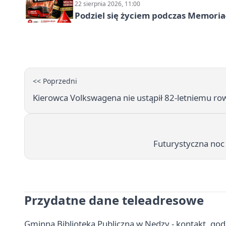
22 sierpnia 2026, 11:00
Podziel się życiem podczas Memoria
<< Poprzedni
Kierowca Volkswagena nie ustąpił 82-letniemu row
Futurystyczna noc 
Przydatne dane teleadresowe
Gminna Biblioteka Publiczna w Nędzy - kontakt, godzin