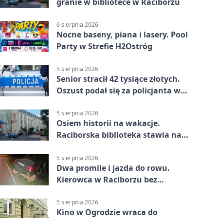
granie w bibliotece w Raciborzu
6 sierpnia 2026
Nocne baseny, piana i lasery. Pool
Party w Strefie H2Ostróg
5 sierpnia 2026
Senior stracił 42 tysiące złotych.
Oszust podał się za policjanta w
Raciborzu
5 sierpnia 2026
Osiem historii na wakacje.
Raciborska biblioteka stawia na
emocje
5 sierpnia 2026
Dwa promile i jazda do rowu.
Kierowca w Raciborzu bez
uprawnień
5 sierpnia 2026
Kino w Ogrodzie wraca do