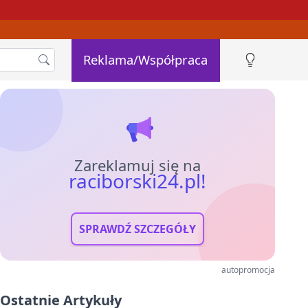
Reklama/Współpraca
Zareklamuj się na
raciborski24.pl!
SPRAWDŹ SZCZEGÓŁY
autopromocja
Ostatnie Artykuły