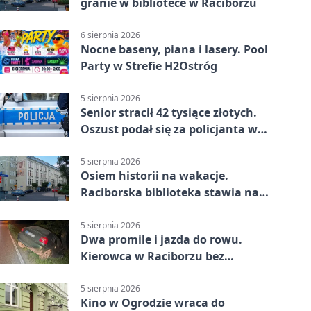
granie w bibliotece w Raciborzu
6 sierpnia 2026
Nocne baseny, piana i lasery. Pool
Party w Strefie H2Ostróg
5 sierpnia 2026
Senior stracił 42 tysiące złotych.
Oszust podał się za policjanta w
Raciborzu
5 sierpnia 2026
Osiem historii na wakacje.
Raciborska biblioteka stawia na
emocje
5 sierpnia 2026
Dwa promile i jazda do rowu.
Kierowca w Raciborzu bez
uprawnień
5 sierpnia 2026
Kino w Ogrodzie wraca do