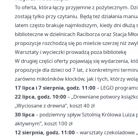
To oferta, która łączy przyjemne z pożytecznym. Dzi
zostają tylko przy czytaniu. Będą też działania manu
latem często brakuje najmłodszym, kiedy dni dłużą 
biblioteczne w dzielnicach Raciborza oraz Stacja M
propozycje rozchodzą się po mieście szerzej niż zwy
Warsztaty i wycieczki prowadzą poza bibliotekę
W drugiej części oferty pojawiają się wydarzenia, k
propozycje dla dzieci od 7 lat, z konkretnymi termi
zarówno miłośników klocków, jak i tych, którzy wolą
17 lipca i 7 sierpnia, godz. 11:00
– LEGO programow
22 lipca, godz. 10:00
– „Drewniane potwory książko
„Wyciosane z drewna”, koszt 40 zł
30 lipca
– podziemny spływ Sztolnią Królowa Luiza 
aktywnym”, koszt 100 zł
12 sierpnia, godz. 11:00
– warsztaty czekoladowe „