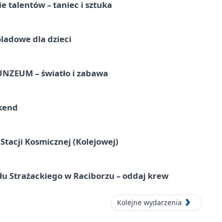
e talentów – taniec i sztuka
ladowe dla dzieci
UNZEUM – światło i zabawa
kend
tacji Kosmicznej (Kolejowej)
łu Strażackiego w Raciborzu – oddaj krew
Kolejne wydarzenia