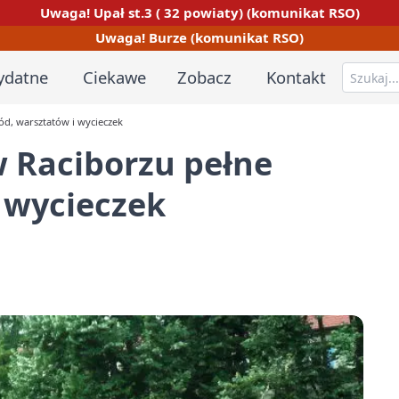
Uwaga! Upał st.3 ( 32 powiaty) (komunikat RSO)
Uwaga! Burze (komunikat RSO)
ydatne
Ciekawe
Zobacz
Kontakt
ód, warsztatów i wycieczek
w Raciborzu pełne
 wycieczek