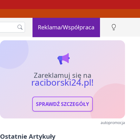
Reklama/Współpraca
Zareklamuj się na
raciborski24.pl!
SPRAWDŹ SZCZEGÓŁY
autopromocja
Ostatnie Artykuły