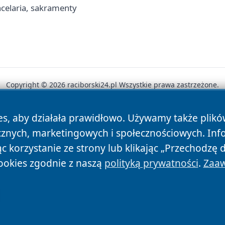
celaria, sakramenty
Copyright © 2026 raciborski24.pl Wszystkie prawa zastrzeżone.
es, aby działała prawidłowo. Używamy także plik
News
Autorzy
Polityka Prywatności
Polityka Cookie
cznych, marketingowych i społecznościowych. Inf
 korzystanie ze strony lub klikając „Przechodzę 
ookies zgodnie z naszą
polityką prywatności
.
Zaaw