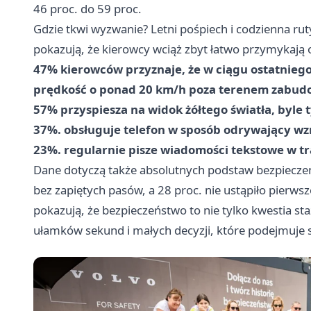
46 proc. do 59 proc.
Gdzie tkwi wyzwanie? Letni pośpiech i codzienna rut
pokazują, że kierowcy wciąż zbyt łatwo przymykają
47% kierowców przyznaje, że w ciągu ostatniego
prędkość o ponad 20 km/h poza terenem zabu
57% przyspiesza na widok żółtego światła, byle t
37%. obsługuje telefon w sposób odrywający wzr
23%. regularnie pisze wiadomości tekstowe w tr
Dane dotyczą także absolutnych podstaw bezpieczeń
bez zapiętych pasów, a 28 proc. nie ustąpiło pierws
pokazują, że bezpieczeństwo to nie tylko kwestia st
ułamków sekund i małych decyzji, które podejmuje s