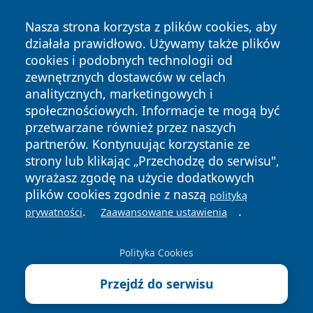
Nasza strona korzysta z plików cookies, aby
działała prawidłowo. Używamy także plików
cookies i podobnych technologii od
zewnętrznych dostawców w celach
Copyright © 2026 raciborski24.pl Wszystkie prawa
analitycznych, marketingowych i
zastrzeżone.
społecznościowych. Informacje te mogą być
przetwarzane również przez naszych
partnerów. Kontynuując korzystanie ze
Polityka
Polityka
News
Autorzy
strony lub klikając „Przechodzę do serwisu",
Prywatności
Cookies
wyrażasz zgodę na użycie dodatkowych
plików cookies zgodnie z naszą
polityką
.
.
prywatności
Zaawansowane ustawienia
Polityka Cookies
Przejdź do serwisu