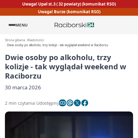
Uwaga! Upał st.3 ( 32 powiaty) (komunikat RSO)
Uwaga! Burze (komunikat RSO)
MENU
Strona główna
Wiadomości
Dwie osoby po alkoholu, trzy kolizje - tak wyglądał weekend w Raciborzu
Dwie osoby po alkoholu, trzy
kolizje - tak wyglądał weekend w
Raciborzu
30 marca 2026
2 min czytania
Udostępnij