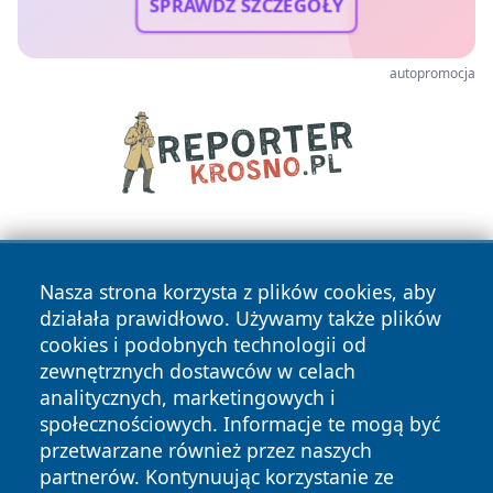
SPRAWDŹ SZCZEGÓŁY
autopromocja
Nasza strona korzysta z plików cookies, aby
działała prawidłowo. Używamy także plików
cookies i podobnych technologii od
zewnętrznych dostawców w celach
Copyright © 2026 raciborski24.pl Wszystkie prawa
analitycznych, marketingowych i
zastrzeżone.
społecznościowych. Informacje te mogą być
przetwarzane również przez naszych
partnerów. Kontynuując korzystanie ze
Polityka
Polityka
News
Autorzy