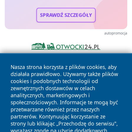
SPRAWDŹ SZCZEGÓŁY
autopromocja
Nasza strona korzysta z plików cookies, aby
działała prawidłowo. Używamy także plików
cookies i podobnych technologii od
zewnętrznych dostawców w celach
analitycznych, marketingowych i
Copyright © 2026 raciborski24.pl Wszystkie prawa
społecznościowych. Informacje te mogą być
zastrzeżone.
przetwarzane również przez naszych
partnerów. Kontynuując korzystanie ze
strony lub klikając „Przechodzę do serwisu",
Polityka
Polityka
News
Autorzy
wyrażasz zgodę na użycie dodatkowych