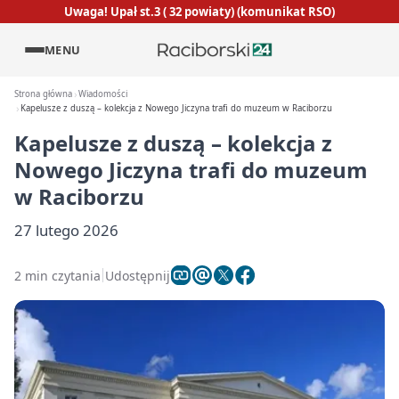
Uwaga! Upał st.3 ( 32 powiaty) (komunikat RSO)
MENU
Strona główna
Wiadomości
Kapelusze z duszą – kolekcja z Nowego Jiczyna trafi do muzeum w Raciborzu
Kapelusze z duszą – kolekcja z
Nowego Jiczyna trafi do muzeum
w Raciborzu
27 lutego 2026
2 min czytania
Udostępnij