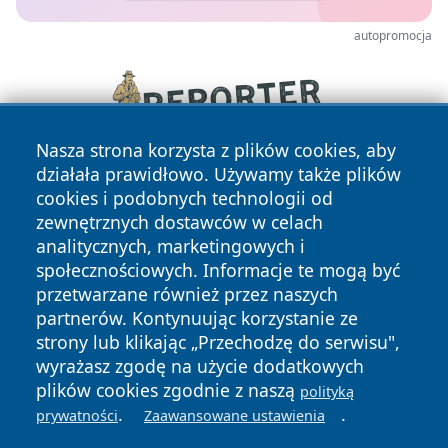
autopromocja
Nasza strona korzysta z plików cookies, aby
działała prawidłowo. Używamy także plików
cookies i podobnych technologii od
zewnętrznych dostawców w celach
analitycznych, marketingowych i
społecznościowych. Informacje te mogą być
przetwarzane również przez naszych
Copyright © 2026 raciborski24.pl Wszystkie prawa
partnerów. Kontynuując korzystanie ze
zastrzeżone.
strony lub klikając „Przechodzę do serwisu",
wyrażasz zgodę na użycie dodatkowych
plików cookies zgodnie z naszą
polityką
Polityka
Polityka
.
.
News
Autorzy
prywatności
Zaawansowane ustawienia
Prywatności
Cookies