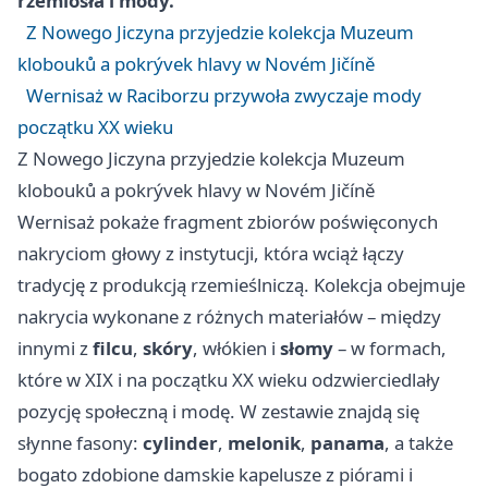
rzemiosła i mody.
Z Nowego Jiczyna przyjedzie kolekcja Muzeum
klobouků a pokrývek hlavy w Novém Jičíně
Wernisaż w Raciborzu przywoła zwyczaje mody
początku XX wieku
Z Nowego Jiczyna przyjedzie kolekcja Muzeum
klobouků a pokrývek hlavy w Novém Jičíně
Wernisaż pokaże fragment zbiorów poświęconych
nakryciom głowy z instytucji, która wciąż łączy
tradycję z produkcją rzemieślniczą. Kolekcja obejmuje
nakrycia wykonane z różnych materiałów – między
innymi z
filcu
,
skóry
, włókien i
słomy
– w formach,
które w XIX i na początku XX wieku odzwierciedlały
pozycję społeczną i modę. W zestawie znajdą się
słynne fasony:
cylinder
,
melonik
,
panama
, a także
bogato zdobione damskie kapelusze z piórami i