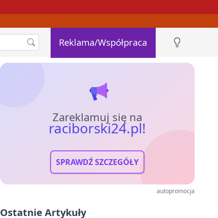
Reklama/Współpraca
Zareklamuj się na
raciborski24.pl!
SPRAWDŹ SZCZEGÓŁY
autopromocja
Ostatnie Artykuły