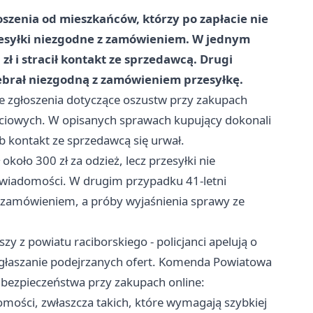
łoszenia od mieszkańców, którzy po zapłacie nie
zesyłki niezgodne z zamówieniem. W jednym
zł i stracił kontakt ze sprzedawcą. Drugi
debrał niezgodną z zamówieniem przesyłkę.
jne zgłoszenia dotyczące oszustw przy zakupach
ściowych. W opisanych sprawach kupujący dokonali
b kontakt ze sprzedawcą się urwał.
koło 300 zł za odzież, lecz przesyłki nie
 wiadomości. W drugim przypadku 41-letni
 zamówieniem, a próby wyjaśnienia sprawy ze
y z powiatu raciborskiego - policjanci apelują o
zgłaszanie podejrzanych ofert. Komenda Powiatowa
bezpieczeństwa przy zakupach online:
ości, zwłaszcza takich, które wymagają szybkiej