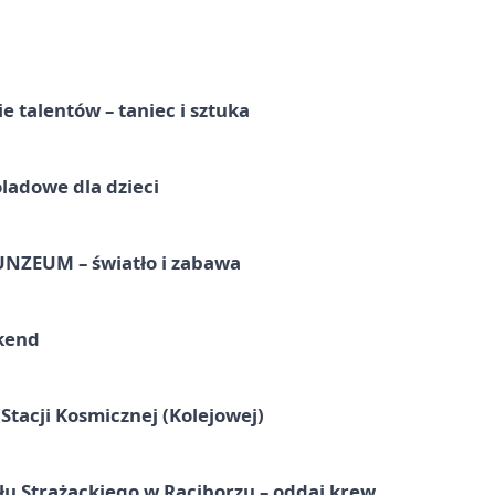
e talentów – taniec i sztuka
ladowe dla dzieci
UNZEUM – światło i zabawa
kend
tacji Kosmicznej (Kolejowej)
łu Strażackiego w Raciborzu – oddaj krew