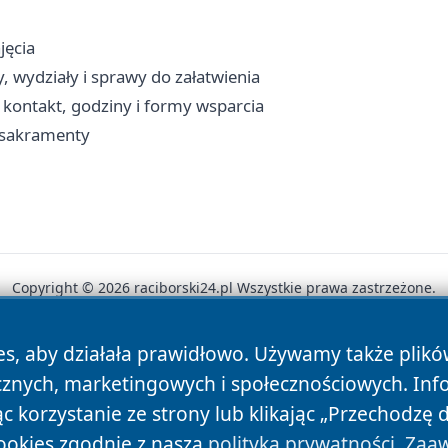
jęcia
, wydziały i sprawy do załatwienia
kontakt, godziny i formy wsparcia
, sakramenty
Copyright © 2026 raciborski24.pl Wszystkie prawa zastrzeżone.
es, aby działała prawidłowo. Używamy także plik
News
Autorzy
Polityka Prywatności
Polityka Cookie
cznych, marketingowych i społecznościowych. Inf
 korzystanie ze strony lub klikając „Przechodzę 
ookies zgodnie z naszą
polityką prywatności
.
Zaaw