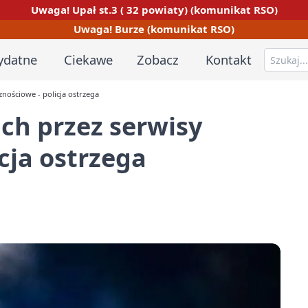
Uwaga! Upał st.3 ( 32 powiaty) (komunikat RSO)
Uwaga! Burze (komunikat RSO)
ydatne
Ciekawe
Zobacz
Kontakt
nościowe - policja ostrzega
ch przez serwisy
cja ostrzega