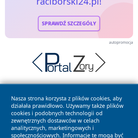
raciborski24.pl!
SPRAWDŹ SZCZEGÓŁY
autopromocja
Nasza strona korzysta z plików cookies, aby
działała prawidłowo. Używamy także plików
cookies i podobnych technologii od
zewnętrznych dostawców w celach
Copyright © 2026 raciborski24.pl Wszystkie prawa
analitycznych, marketingowych i
zastrzeżone.
społecznościowych. Informacje te mogą być