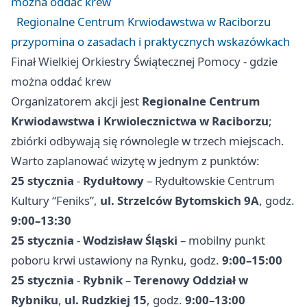
można oddać krew
Regionalne Centrum Krwiodawstwa w Raciborzu
przypomina o zasadach i praktycznych wskazówkach
Finał Wielkiej Orkiestry Świątecznej Pomocy - gdzie
można oddać krew
Organizatorem akcji jest
Regionalne Centrum
Krwiodawstwa i Krwiolecznictwa w Raciborzu
;
zbiórki odbywają się równolegle w trzech miejscach.
Warto zaplanować wizytę w jednym z punktów:
25 stycznia
-
Rydułtowy
– Rydułtowskie Centrum
Kultury “Feniks”,
ul. Strzelców Bytomskich 9A
, godz.
9:00–13:30
25 stycznia
-
Wodzisław Śląski
– mobilny punkt
poboru krwi ustawiony na Rynku, godz.
9:00–15:00
25 stycznia
-
Rybnik
–
Terenowy Oddział w
Rybniku
,
ul. Rudzkiej 15
, godz.
9:00–13:00