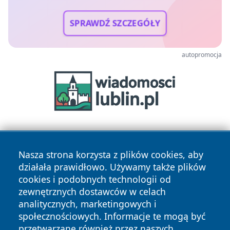
SPRAWDŹ SZCZEGÓŁY
autopromocja
Nasza strona korzysta z plików cookies, aby
działała prawidłowo. Używamy także plików
cookies i podobnych technologii od
zewnętrznych dostawców w celach
Copyright © 2026 raciborski24.pl Wszystkie prawa
analitycznych, marketingowych i
zastrzeżone.
społecznościowych. Informacje te mogą być
przetwarzane również przez naszych