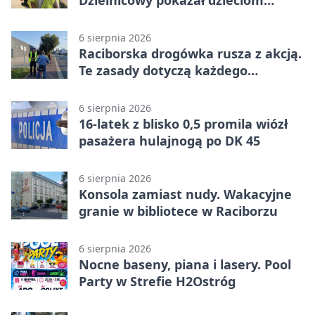
Dzielnicowy pokazał dzieciom
służbę
6 sierpnia 2026
Raciborska drogówka rusza z akcją.
Te zasady dotyczą każdego
rowerzysty
6 sierpnia 2026
16-latek z blisko 0,5 promila wiózł
pasażera hulajnogą po DK 45
6 sierpnia 2026
Konsola zamiast nudy. Wakacyjne
granie w bibliotece w Raciborzu
6 sierpnia 2026
Nocne baseny, piana i lasery. Pool
Party w Strefie H2Ostróg