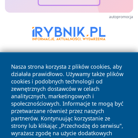
autopromocja
Nasza strona korzysta z plików cookies, aby
działała prawidłowo. Używamy także plików
cookies i podobnych technologii od
zewnętrznych dostawców w celach
Copyright © 2026 raciborski24.pl Wszystkie prawa
analitycznych, marketingowych i
zastrzeżone.
społecznościowych. Informacje te mogą być
przetwarzane również przez naszych
partnerów. Kontynuując korzystanie ze
Polityka
Polityka
News
Autorzy
strony lub klikając „Przechodzę do serwisu",
Prywatności
Cookies
wyrażasz zgodę na użycie dodatkowych