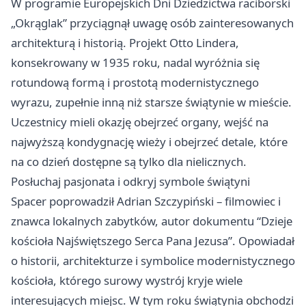
W programie Europejskich Dni Dziedzictwa raciborski
„Okrąglak” przyciągnął uwagę osób zainteresowanych
architekturą i historią. Projekt Otto Lindera,
konsekrowany w 1935 roku, nadal wyróżnia się
rotundową formą i prostotą modernistycznego
wyrazu, zupełnie inną niż starsze świątynie w mieście.
Uczestnicy mieli okazję obejrzeć organy, wejść na
najwyższą kondygnację wieży i obejrzeć detale, które
na co dzień dostępne są tylko dla nielicznych.
Posłuchaj pasjonata i odkryj symbole świątyni
Spacer poprowadził Adrian Szczypiński – filmowiec i
znawca lokalnych zabytków, autor dokumentu “Dzieje
kościoła Najświętszego Serca Pana Jezusa”. Opowiadał
o historii, architekturze i symbolice modernistycznego
kościoła, którego surowy wystrój kryje wiele
interesujących miejsc. W tym roku świątynia obchodzi