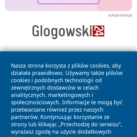
autopromocja
Nasza strona korzysta z plików cookies, aby
działała prawidłowo. Używamy także plików
cookies i podobnych technologii od
zewnętrznych dostawców w celach
Copyright © 2026 raciborski24.pl Wszystkie prawa
analitycznych, marketingowych i
zastrzeżone.
społecznościowych. Informacje te mogą być
przetwarzane również przez naszych
partnerów. Kontynuując korzystanie ze
Polityka
Polityka
News
Autorzy
strony lub klikając „Przechodzę do serwisu",
Prywatności
Cookies
wyrażasz zgodę na użycie dodatkowych