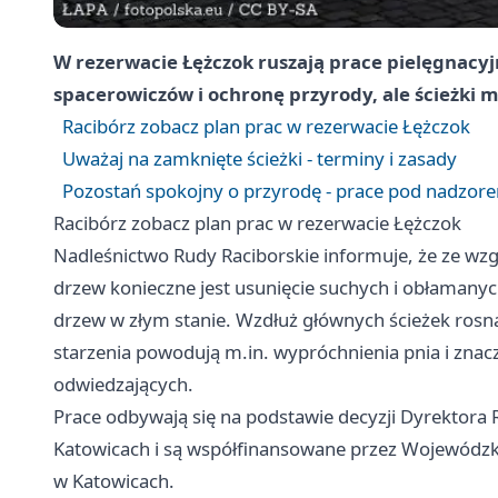
W rezerwacie Łężczok ruszają prace pielęgnacyj
spacerowiczów i ochronę przyrody, ale ścieżki
Racibórz zobacz plan prac w rezerwacie Łężczok
Uważaj na zamknięte ścieżki - terminy i zasady
Pozostań spokojny o przyrodę - prace pod nadzore
Racibórz zobacz plan prac w rezerwacie Łężczok
Nadleśnictwo Rudy Raciborskie informuje, że ze wzgl
drzew konieczne jest usunięcie suchych i obłamanych
drzew w złym stanie. Wzdłuż głównych ścieżek rosną 
starzenia powodują m.in. wypróchnienia pnia i znacz
odwiedzających.
Prace odbywają się na podstawie decyzji Dyrektora
Katowicach i są współfinansowane przez Wojewódz
w Katowicach.