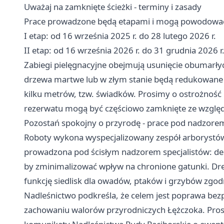
Uważaj na zamknięte ścieżki - terminy i zasady
Prace prowadzone będą etapami i mogą powodować
I etap: od 16 września 2025 r. do 28 lutego 2026 r.
II etap: od 16 września 2026 r. do 31 grudnia 2026 r
Zabiegi pielęgnacyjne obejmują usunięcie obumarłych
drzewa martwe lub w złym stanie będą redukowane
kilku metrów, tzw. świadków. Prosimy o ostrożność 
rezerwatu mogą być częściowo zamknięte ze wzglę
Pozostań spokojny o przyrodę - prace pod nadzorem
Roboty wykona wyspecjalizowany zespół arborystów t
prowadzona pod ścisłym nadzorem specjalistów: den
by zminimalizować wpływ na chronione gatunki. Dre
funkcję siedlisk dla owadów, ptaków i grzybów zgod
Nadleśnictwo podkreśla, że celem jest poprawa b
zachowaniu walorów przyrodniczych Łężczoka. Pros