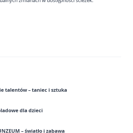
ualnych zmianach w dostępności ścieżek.
e talentów – taniec i sztuka
ladowe dla dzieci
UNZEUM – światło i zabawa