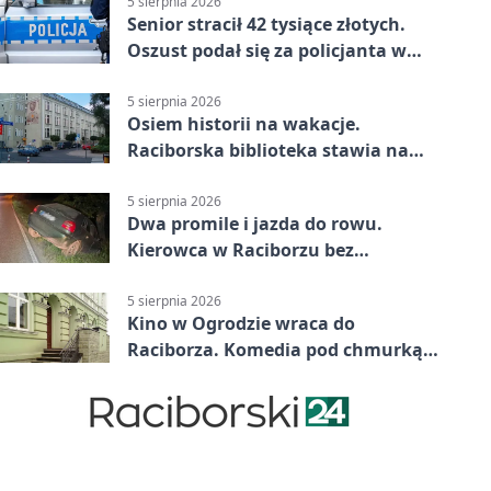
5 sierpnia 2026
Senior stracił 42 tysiące złotych.
Oszust podał się za policjanta w
Raciborzu
5 sierpnia 2026
Osiem historii na wakacje.
Raciborska biblioteka stawia na
emocje
5 sierpnia 2026
Dwa promile i jazda do rowu.
Kierowca w Raciborzu bez
uprawnień
5 sierpnia 2026
Kino w Ogrodzie wraca do
Raciborza. Komedia pod chmurką
w PRZEMKU