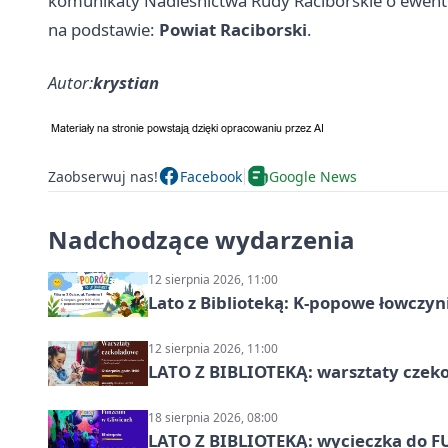
komunikaty Nadleśnictwa Rudy Raciborskie o ewent
na podstawie:
Powiat Raciborski
.
Autor:
krystian
Zaobserwuj nas!
Facebook
Google News
Nadchodzące wydarzenia
12 sierpnia 2026, 11:00
Lato z Biblioteką: K-popowe łowczyni
12 sierpnia 2026, 11:00
LATO Z BIBLIOTEKĄ: warsztaty czeko
18 sierpnia 2026, 08:00
LATO Z BIBLIOTEKĄ: wycieczka do F