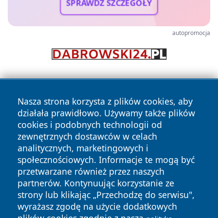
SPRAWDŹ SZCZEGÓŁY
autopromocja
Nasza strona korzysta z plików cookies, aby
działała prawidłowo. Używamy także plików
cookies i podobnych technologii od
zewnętrznych dostawców w celach
Copyright © 2026 raciborski24.pl Wszystkie prawa
analitycznych, marketingowych i
zastrzeżone.
społecznościowych. Informacje te mogą być
przetwarzane również przez naszych
partnerów. Kontynuując korzystanie ze
Polityka
Polityka
News
Autorzy
strony lub klikając „Przechodzę do serwisu",
Prywatności
Cookies
wyrażasz zgodę na użycie dodatkowych