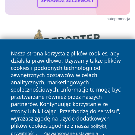
SPRAWDŹ SZCZEGÓŁY
autopromocja
Nasza strona korzysta z plików cookies, aby
działała prawidłowo. Używamy także plików
cookies i podobnych technologii od
zewnętrznych dostawców w celach
analitycznych, marketingowych i
społecznościowych. Informacje te mogą być
przetwarzane również przez naszych
partnerów. Kontynuując korzystanie ze
Copyright © 2026 raciborski24.pl Wszystkie prawa
zastrzeżone.
strony lub klikając „Przechodzę do serwisu",
wyrażasz zgodę na użycie dodatkowych
plików cookies zgodnie z naszą
polityką
Polityka
Polityka
.
.
prywatności
Zaawansowane ustawienia
News
Autorzy