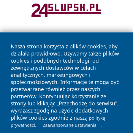
Nasza strona korzysta z plików cookies, aby
działała prawidłowo. Używamy także plików
cookies i podobnych technologii od
zewnętrznych dostawców w celach
Copyright © 2026 raciborski24.pl Wszystkie prawa
analitycznych, marketingowych i
zastrzeżone.
społecznościowych. Informacje te mogą być
przetwarzane również przez naszych
partnerów. Kontynuując korzystanie ze
Polityka
Polityka
News
Autorzy
strony lub klikając „Przechodzę do serwisu",
Prywatności
Cookies
wyrażasz zgodę na użycie dodatkowych
plików cookies zgodnie z naszą
polityką
.
.
prywatności
Zaawansowane ustawienia