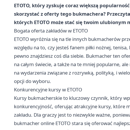
ETOTO, który zyskuje coraz większą popularność
skorzystać z oferty tego bukmachera? Przeczyta
których ETOTO może stać się twoim ulubionym 
Bogata oferta zakładów w ETOTO
ETOTO wyróżnia się na tle innych bukmacherów prz
względu na to, czy jesteś fanem piłki nożnej, tenisa
pewno znajdziesz coś dla siebie. Bukmacher ten ofe
na całym świecie, a także na te mniej popularne, ale
na wydarzenia związane z rozrywką, polityką, i wiel
opcji do wyboru.
Konkurencyjne kursy w ETOTO
Kursy bukmacherskie to kluczowy czynnik, który wp
konkurencyjność, oferując atrakcyjne kursy, które 
zakładu. Dla graczy jest to niezwykle ważne, ponie
bukmacher online ETOTO
stara się oferować najlep