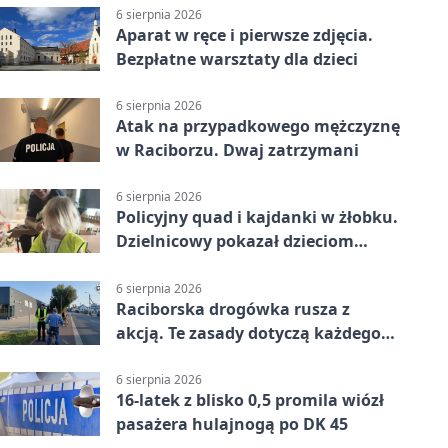
6 sierpnia 2026
Aparat w ręce i pierwsze zdjęcia.
Bezpłatne warsztaty dla dzieci
6 sierpnia 2026
Atak na przypadkowego mężczyznę
w Raciborzu. Dwaj zatrzymani
6 sierpnia 2026
Policyjny quad i kajdanki w żłobku.
Dzielnicowy pokazał dzieciom
służbę
6 sierpnia 2026
Raciborska drogówka rusza z
akcją. Te zasady dotyczą każdego
rowerzysty
6 sierpnia 2026
16-latek z blisko 0,5 promila wiózł
pasażera hulajnogą po DK 45