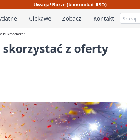
Uwaga! Burze (komunikat RSO)
ydatne
Ciekawe
Zobacz
Kontakt
ego bukmachera?
skorzystać z oferty