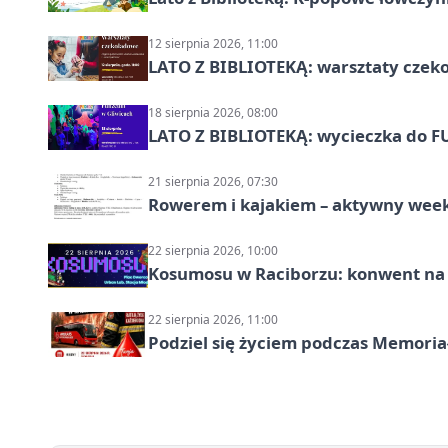
12 sierpnia 2026, 11:00
LATO Z BIBLIOTEKĄ: warsztaty czeko
18 sierpnia 2026, 08:00
LATO Z BIBLIOTEKĄ: wycieczka do F
21 sierpnia 2026, 07:30
Rowerem i kajakiem – aktywny wee
22 sierpnia 2026, 10:00
Kosumosu w Raciborzu: konwent na S
22 sierpnia 2026, 11:00
Podziel się życiem podczas Memoria