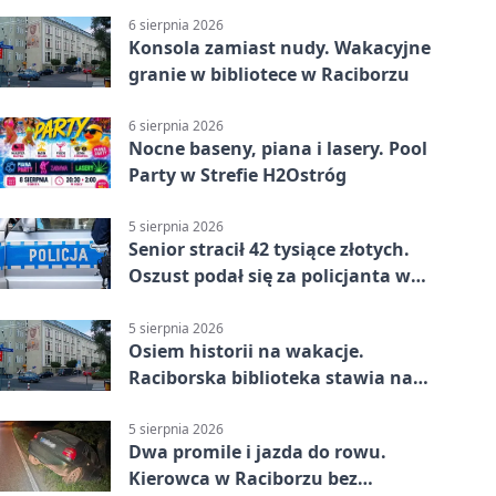
6 sierpnia 2026
Konsola zamiast nudy. Wakacyjne
granie w bibliotece w Raciborzu
6 sierpnia 2026
Nocne baseny, piana i lasery. Pool
Party w Strefie H2Ostróg
5 sierpnia 2026
Senior stracił 42 tysiące złotych.
Oszust podał się za policjanta w
Raciborzu
5 sierpnia 2026
Osiem historii na wakacje.
Raciborska biblioteka stawia na
emocje
5 sierpnia 2026
Dwa promile i jazda do rowu.
Kierowca w Raciborzu bez