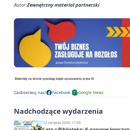
Autor:
Zewnętrzny materiał partnerski
Zaobserwuj nas!
Facebook
Google News
Nadchodzące wydarzenia
12 sierpnia 2026, 11:00
Lato z Biblioteką: K-popowe łowczyni