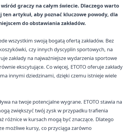
 wśród graczy na całym świecie. Dlaczego warto
j ten artykuł, aby poznać kluczowe powody, dla
miejscem do obstawiania zakładów.
ede wszystkim swoją bogatą ofertą zakładów. Bez
, koszykówki, czy innych dyscyplin sportowych, na
ruje zakłady na najważniejsze wydarzenia sportowe
 równie ekscytujące. Co więcej, ETOTO oferuje zakłady
oma innymi dziedzinami, dzięki czemu istnieje wiele
ływa na twoje potencjalne wygrane. ETOTO stawia na
mogą zwiększyć twój zysk w przypadku trafienia
waż różnice w kursach mogą być znaczące. Dlatego
sze możliwe kursy, co przyciąga zarówno