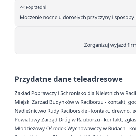
<< Poprzedni
Moczenie nocne u dorosłych przyczyny i sposoby 
Zorganizuj wyjazd fi
Przydatne dane teleadresowe
Zakład Poprawczy i Schronisko dla Nieletnich w Raci
Miejski Zarząd Budynków w Raciborzu - kontakt, go
Nadleśnictwo Rudy Raciborskie - kontakt, drewno, ed
Powiatowy Zarząd Dróg w Raciborzu - kontakt, zgłas
Młodzieżowy Ośrodek Wychowawczy w Rudach - konta