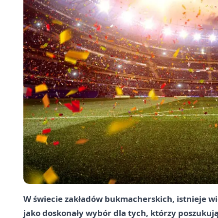
W świecie zakładów bukmacherskich, istnieje wie
jako doskonały wybór dla tych, którzy poszukuj