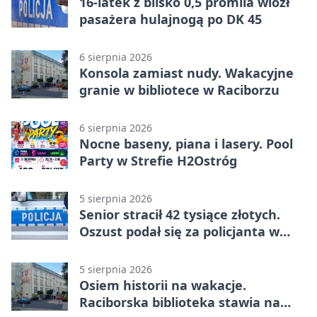
16-latek z blisko 0,5 promila wiózł
pasażera hulajnogą po DK 45
6 sierpnia 2026
Konsola zamiast nudy. Wakacyjne
granie w bibliotece w Raciborzu
6 sierpnia 2026
Nocne baseny, piana i lasery. Pool
Party w Strefie H2Ostróg
5 sierpnia 2026
Senior stracił 42 tysiące złotych.
Oszust podał się za policjanta w
Raciborzu
5 sierpnia 2026
Osiem historii na wakacje.
Raciborska biblioteka stawia na