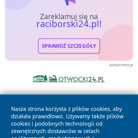
Zareklamuj się na
raciborski24.pl!
SPRAWDŹ SZCZEGÓŁY
autopromocja
Nasza strona korzysta z plików cookies, aby
działała prawidłowo. Używamy także plików
cookies i podobnych technologii od
zewnętrznych dostawców w celach
Copyright © 2026 raciborski24.pl Wszystkie prawa