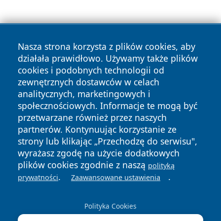
Nasza strona korzysta z plików cookies, aby
działała prawidłowo. Używamy także plików
cookies i podobnych technologii od
zewnętrznych dostawców w celach
Copyright © 2026 raciborski24.pl Wszystkie prawa
analitycznych, marketingowych i
zastrzeżone.
społecznościowych. Informacje te mogą być
przetwarzane również przez naszych
partnerów. Kontynuując korzystanie ze
Polityka
Polityka
News
Autorzy
strony lub klikając „Przechodzę do serwisu",
Prywatności
Cookies
wyrażasz zgodę na użycie dodatkowych
plików cookies zgodnie z naszą
polityką
.
.
prywatności
Zaawansowane ustawienia
Polityka Cookies