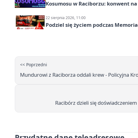
Kosumosu w Raciborzu: konwent na S
22 sierpnia 2026, 11:00
Podziel się życiem podczas Memoria
<< Poprzedni
Mundurowi z Raciborza oddali krew - Policyjna Kr
Racibórz dzieli się doświadczenie
Przydatne dane teleadresowe