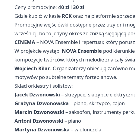
Ceny promocyjne:
40 zł
i
30 zł
Gdzie kupić: w kasie
RCK
oraz na platformie sprzeda
Promocyjne wejściówki dostępne przez trzy dni mo
wcześniej, bo to jedyny okres ze zniżką sięgającą po
CINEMA
– NOVA Ensemble i repertuar, który porus
W projekcie wystąpi
NOVA Ensemble
pod kierunk
kompozycje twórców, których melodie zna cały świa
Wojciech Kilar
. Organizatorzy obiecują zarówno m
motywów po subtelne tematy fortepianowe.
Skład orkiestry i solistów:
Jacek Dzwonowski
– skrzypce, skrzypce elektryczne
Grażyna Dzwonowska
– piano, skrzypce, cajon
Marcin Dzwonowski
– saksofon, instrumenty perk
Antoni Dzwonowski
– piano
Martyna Dzwonowska
– wiolonczela