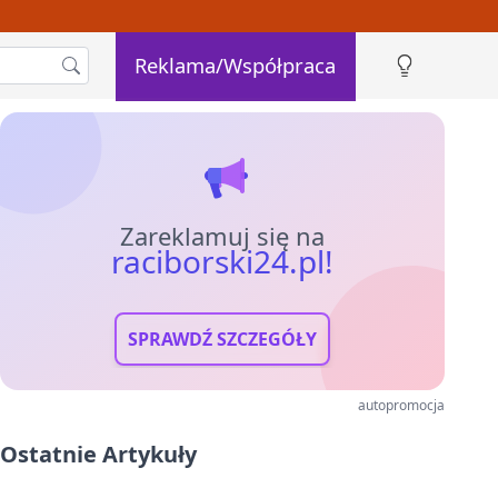
Reklama/Współpraca
Zareklamuj się na
raciborski24.pl!
SPRAWDŹ SZCZEGÓŁY
autopromocja
Ostatnie Artykuły