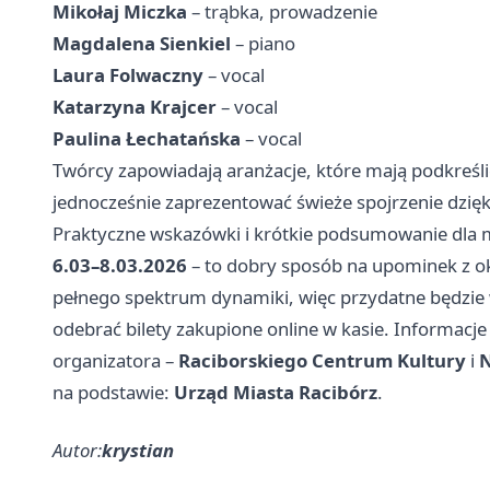
Mikołaj Miczka
– trąbka, prowadzenie
Magdalena Sienkiel
– piano
Laura Folwaczny
– vocal
Katarzyna Krajcer
– vocal
Paulina Łechatańska
– vocal
Twórcy zapowiadają aranżacje, które mają podkreśl
jednocześnie zaprezentować świeże spojrzenie dzi
Praktyczne wskazówki i krótkie podsumowanie dla m
6.03–8.03.2026
– to dobry sposób na upominek z ok
pełnego spektrum dynamiki, więc przydatne będzie w
odebrać bilety zakupione online w kasie. Informacj
organizatora –
Raciborskiego Centrum Kultury
i
na podstawie:
Urząd Miasta Racibórz
.
Autor:
krystian