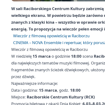
W sali Raciborskiego Centrum Kultury zabrzmią 
wielkiego ekranu. W powietrzu będzie zarówno na
znanych z klasyki kina – wszystko w oprawie ork
energią. To propozycja na wieczór pełen emocji 
Wieczór z filmową opowieścią w Raciborzu
CINEMA – NOVA Ensemble i repertuar, który porus
Wieczór z filmową opowieścią w Raciborzu
W niedzielę
15 marca
o godzinie
18:00
scena
Racib
dla największych tematów muzyki filmowej. Organiz
fragmentów znanych ścieżek dźwiękowych, ułożonych
przez dźwięk.
Najważniejsze informacje:
Data i godzina:
15 marca
, godz.
18:00
Miejsce:
Raciborskie Centrum Kultury (RCK)
Promocja biletowa z okazji Dnia Kobiet:
6.03–8.03.