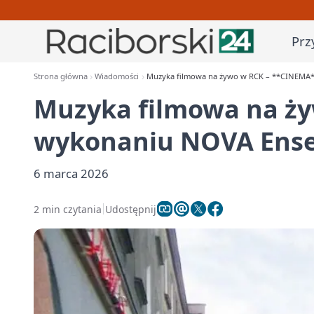
Prz
Strona główna
Wiadomości
Muzyka filmowa na żywo w RCK – **CINEMA
Muzyka filmowa na ż
wykonaniu NOVA Ens
6 marca 2026
2 min czytania
Udostępnij