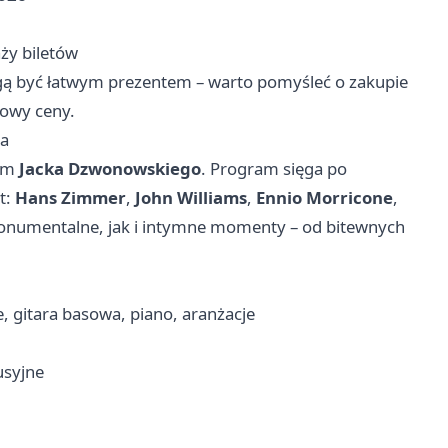
ży biletów
gą być łatwym prezentem – warto pomyśleć o zakupie
łowy ceny.
za
iem
Jacka Dzwonowskiego
. Program sięga po
t:
Hans Zimmer
,
John Williams
,
Ennio Morricone
,
onumentalne, jak i intymne momenty – od bitewnych
, gitara basowa, piano, aranżacje
usyjne