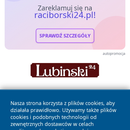
Zareklamuj się na
raciborski24.pl!
SPRAWDŹ SZCZEGÓŁY
autopromocja
Nasza strona korzysta z plików cookies, aby
działała prawidłowo. Używamy także plików
cookies i podobnych technologii od
zewnętrznych dostawców w celach
Copyright © 2026 raciborski24.pl Wszystkie prawa