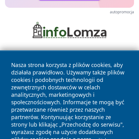
autopromocja
Nasza strona korzysta z plików cookies, aby
działała prawidłowo. Używamy także plików
cookies i podobnych technologii od
zewnętrznych dostawców w celach
Copyright © 2026 raciborski24.pl Wszystkie prawa
analitycznych, marketingowych i
zastrzeżone.
społecznościowych. Informacje te mogą być
przetwarzane również przez naszych
partnerów. Kontynuując korzystanie ze
Polityka
Polityka
News
Autorzy
strony lub klikając „Przechodzę do serwisu",
Prywatności
Cookies
wyrażasz zgodę na użycie dodatkowych