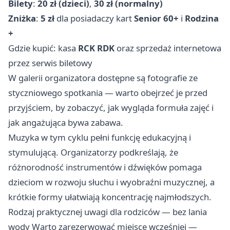
Bilety
:
20 zł (dzieci)
,
30 zł (normalny)
Zniżka
:
5 zł
dla posiadaczy kart
Senior 60+
i
Rodzina
+
Gdzie kupić: kasa
RCK RDK
oraz sprzedaż internetowa
przez serwis biletowy
W galerii organizatora dostępne są fotografie ze
styczniowego spotkania — warto obejrzeć je przed
przyjściem, by zobaczyć, jak wygląda formuła zajęć i
jak angażująca bywa zabawa.
Muzyka w tym cyklu pełni funkcję edukacyjną i
stymulującą. Organizatorzy podkreślają, że
różnorodność instrumentów i dźwięków pomaga
dzieciom w rozwoju słuchu i wyobraźni muzycznej, a
krótkie formy ułatwiają koncentrację najmłodszych.
Rodzaj praktycznej uwagi dla rodziców — bez lania
wody Warto zarezerwować miejsce wcześniej —