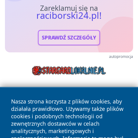
Zareklamuj się na
raciborski24.pl!
SPRAWDŹ SZCZEGÓŁY
autopromocja
Nasza strona korzysta z plików cookies, aby
działała prawidłowo. Używamy także plików
cookies i podobnych technologii od
zewnętrznych dostawców w celach
Copyright © 2026 raciborski24.pl Wszystkie prawa
analitycznych, marketingowych i
zastrzeżone.