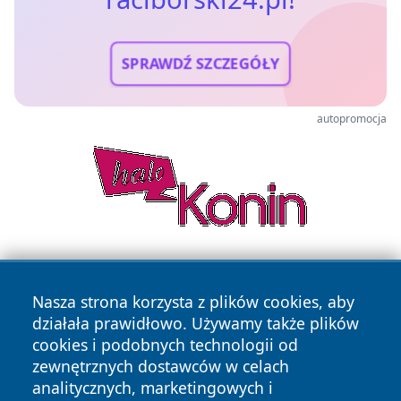
SPRAWDŹ SZCZEGÓŁY
autopromocja
Nasza strona korzysta z plików cookies, aby
działała prawidłowo. Używamy także plików
cookies i podobnych technologii od
zewnętrznych dostawców w celach
Copyright © 2026 raciborski24.pl Wszystkie prawa
analitycznych, marketingowych i
zastrzeżone.