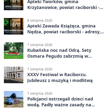
Apteki Tworków, gmina
Krzyżanowice, powiat raciborski -
adresy, telefony, godziny otwarcia
8 sierpnia 2026
Apteki Zawada Książęca, gmina
Nędza, powiat raciborski - adresy,
telefony, godziny otwarcia
7 sierpnia 2026
Kubańska noc nad Odrą. Sety
Osmara Pegudo zabrzmią w
Raciborzu
7 sierpnia 2026
XXXV Festiwal w Raciborzu.
Jubileusz z muzyką i modlitwą
7 sierpnia 2026
Policjanci ostrzegali dzieci nad
wodą. Padły ważne zasady na