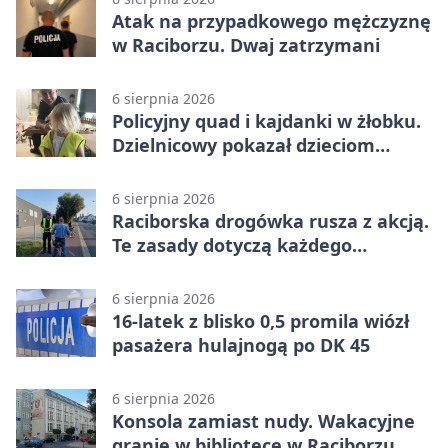
Atak na przypadkowego mężczyznę
w Raciborzu. Dwaj zatrzymani
6 sierpnia 2026
Policyjny quad i kajdanki w żłobku.
Dzielnicowy pokazał dzieciom
służbę
6 sierpnia 2026
Raciborska drogówka rusza z akcją.
Te zasady dotyczą każdego
rowerzysty
6 sierpnia 2026
16-latek z blisko 0,5 promila wiózł
pasażera hulajnogą po DK 45
6 sierpnia 2026
Konsola zamiast nudy. Wakacyjne
granie w bibliotece w Raciborzu