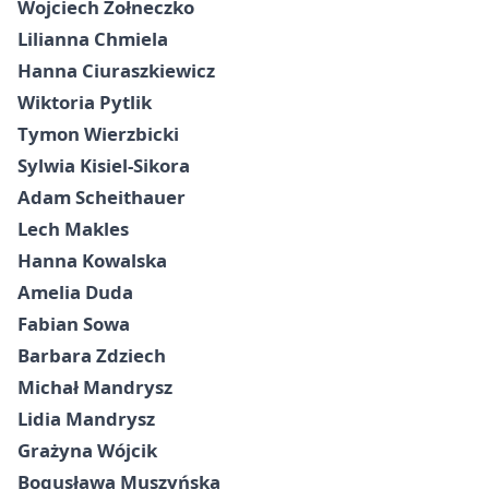
Wojciech Żołneczko
Lilianna Chmiela
Hanna Ciuraszkiewicz
Wiktoria Pytlik
Tymon Wierzbicki
Sylwia Kisiel-Sikora
Adam Scheithauer
Lech Makles
Hanna Kowalska
Amelia Duda
Fabian Sowa
Barbara Zdziech
Michał Mandrysz
Lidia Mandrysz
Grażyna Wójcik
Bogusława Muszyńska